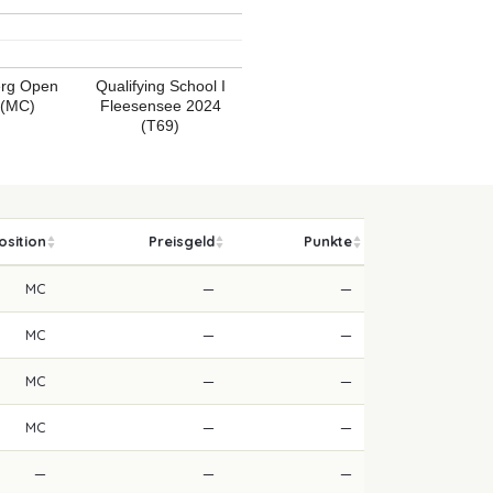
erg Open
Qualifying School I
 (MC)
Fleesensee 2024
(T69)
osition
Preisgeld
Punkte
MC
—
—
MC
—
—
MC
—
—
MC
—
—
—
—
—