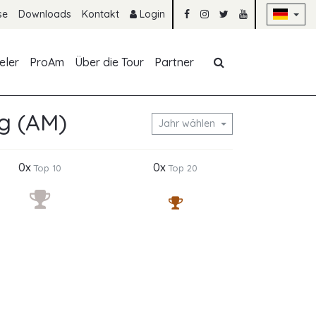
Na
se
Downloads
Kontakt
Login
Navigation übe
eler
ProAm
Über die Tour
Partner
ug (AM)
Jahr wählen
0x
0x
Top 10
Top 20