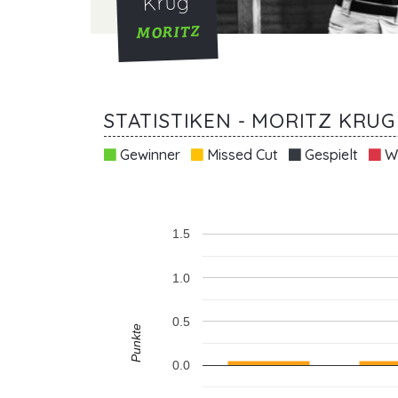
Krug
MORITZ
STATISTIKEN - MORITZ KRUG
Gewinner
Missed Cut
Gespielt
Wi
1.5
1.0
0.5
Punkte
0.0