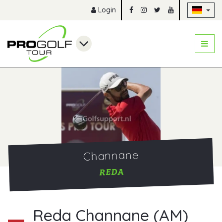
Na
Login
Channane
REDA
Reda Channane (AM)