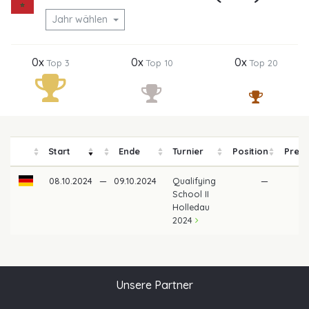
Jahr wählen
0x
0x
0x
Top 3
Top 10
Top 20
Start
Ende
Turnier
Position
Preis
08.10.2024
—
09.10.2024
Qualifying
—
School II
Holledau
2024
Unsere Partner