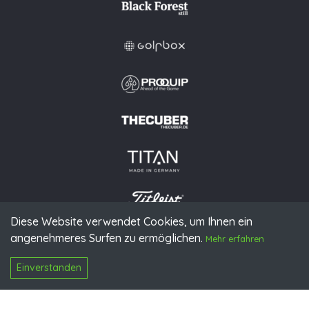
Diese Website verwendet Cookies, um Ihnen ein
angenehmeres Surfen zu ermöglichen.
© 2026 PGAoG
Mehr erfahren
Impressum
Datenschutz
Presse
Downloads
Kontakt
N
Login
Einverstanden