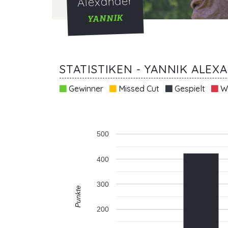
Alexander
YANNIK
STATISTIKEN - YANNIK ALEX
Gewinner
Missed Cut
Gespielt
Wi
500
400
300
Punkte
200