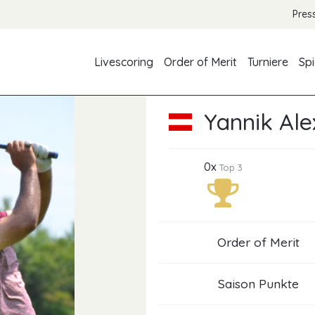
Pres
Livescoring
Order of Merit
Turniere
Spi
Yannik Al
0x
Top 3
Order of Merit
Saison Punkte