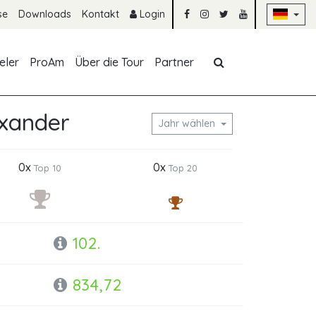
Na
se
Downloads
Kontakt
Login
Navigation übe
eler
ProAm
Über die Tour
Partner
exander
Jahr wählen
0x
0x
Top 10
Top 20
102.
834,72