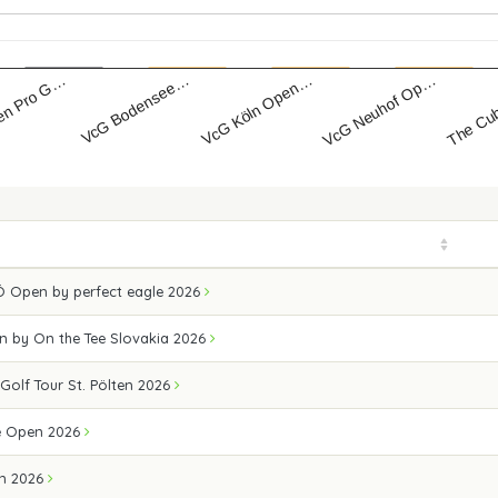
sen Pro G…
VcG Bodensee…
VcG Köln Open…
VcG Neuhof Op…
The Cu
 Open by perfect eagle 2026
n by On the Tee Slovakia 2026
 Golf Tour St. Pölten 2026
e Open 2026
n 2026