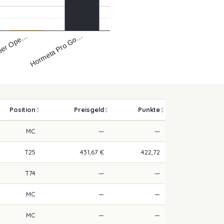
ber Ope…
Hormeta Pro Go…
Position
Preisgeld
Punkte
MC
—
—
T25
431,67 €
422,72
T74
—
—
MC
—
—
MC
—
—