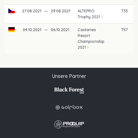
27.08.2021
—
29.08.2021
ALTEPRO
T33
Trophy 2021
04.10.2021
—
06.10.2021
Castanea
T57
Resort
Championship
2021
Unsere Partner