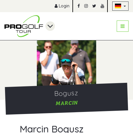
Na
Login
Bogusz
MARCIN
Marcin Bogusz