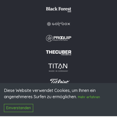
Diese Website verwendet Cookies, um Ihnen ein
angenehmeres Surfen zu ermöglichen.
© 2026 PGAoG
Mehr erfahren
Impressum
Datenschutz
Presse
Downloads
Kontakt
N
Login
Einverstanden