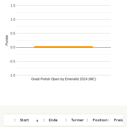
1.5
1.0
0.5
Punkte
0.0
-0.5
-1.0
Gradi Polish Open by Emeralld 2024 (MC)
Start
Ende
Turnier
Position
Preisg