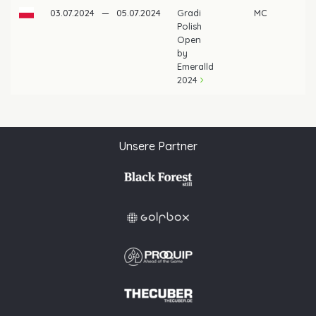
03.07.2024
—
05.07.2024
Gradi
MC
Polish
Open
by
Emeralld
2024
Unsere Partner