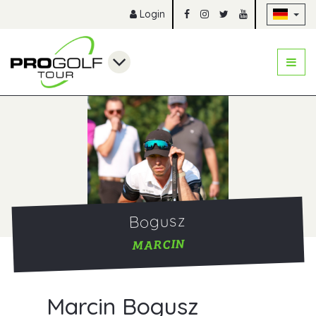
Na
Login
Bogusz
MARCIN
Marcin Bogusz