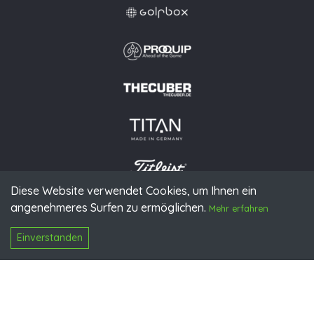
Diese Website verwendet Cookies, um Ihnen ein
angenehmeres Surfen zu ermöglichen.
© 2026 PGAoG
Mehr erfahren
Impressum
Datenschutz
Presse
Downloads
Kontakt
N
Login
Einverstanden