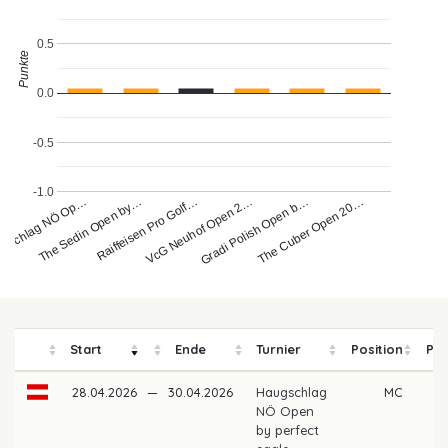
0.5
Punkte
0.0
-0.5
-1.0
gschlag NÖ Op…
The Sedin Open by…
Raiffeisen Pro Golf…
VcG Neuhof Open 2…
Gradi Polish Open b…
The Cuber Open 20…
Start
Ende
Turnier
Position
Pre
28.04.2026
—
30.04.2026
Haugschlag
MC
NÖ Open
by perfect