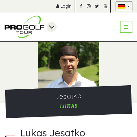
Na
Login
Jesatko
LUKAS
Lukas Jesatko