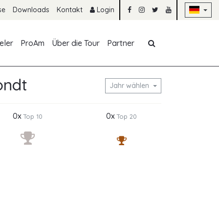
Na
se
Downloads
Kontakt
Login
Navigation übe
eler
ProAm
Über die Tour
Partner
ondt
Jahr wählen
0x
0x
Top 10
Top 20