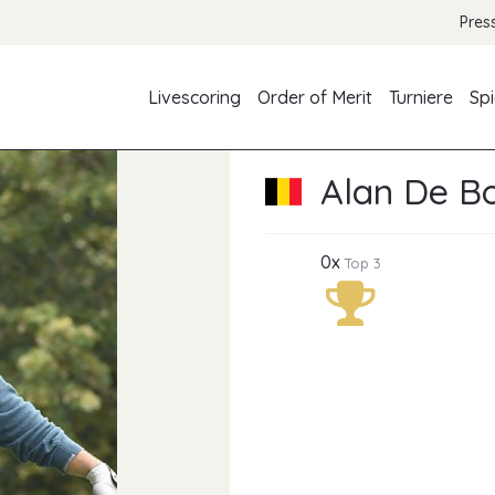
Pres
Livescoring
Order of Merit
Turniere
Spi
Alan De B
0x
Top 3