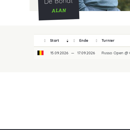
De Bondt
ALAN
Start
Ende
Turnier
15.09.2026
—
17.09.2026
Russo Open @ 
Unsere Partner