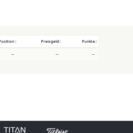
Position
Preisgeld
Punkte
—
—
—