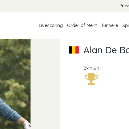
Pres
Livescoring
Order of Merit
Turniere
Spi
Alan De B
0x
Top 3