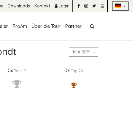
Na
se
Downloads
Kontakt
Login
Navigation übe
eler
ProAm
Über die Tour
Partner
ondt
Jahr 2019
0x
0x
Top 10
Top 20