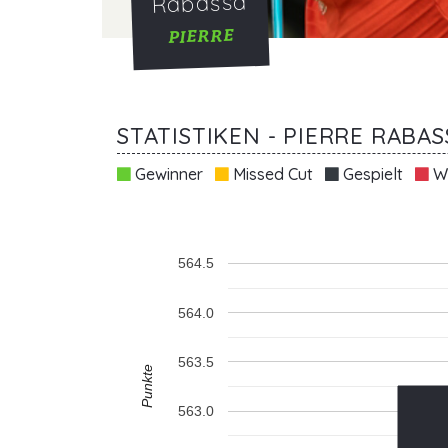
Rabassa
PIERRE
STATISTIKEN - PIERRE RABAS
Gewinner
Missed Cut
Gespielt
Wi
564.5
564.0
563.5
Punkte
563.0