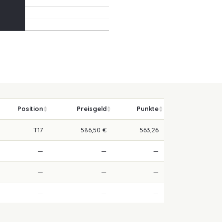
Position
Preisgeld
Punkte
T17
586,50 €
563,26
—
—
—
—
—
—
—
—
—