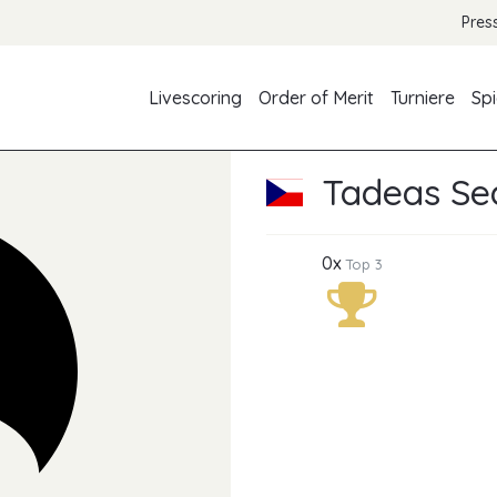
Pres
Livescoring
Order of Merit
Turniere
Spi
Tadeas Se
0x
Top 3