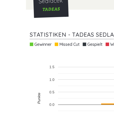
Sedlacek
TADEAS
STATISTIKEN - TADEAS SEDL
Gewinner
Missed Cut
Gespielt
Wi
1.5
1.0
0.5
Punkte
0.0