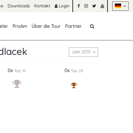
Na
se
Downloads
Kontakt
Login
Navigation übe
eler
ProAm
Über die Tour
Partner
dlacek
Jahr 2015
0x
0x
Top 10
Top 20