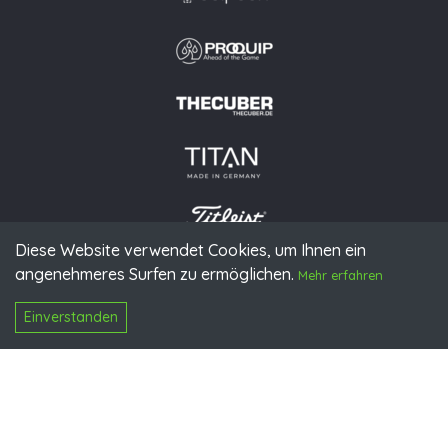
Diese Website verwendet Cookies, um Ihnen ein
angenehmeres Surfen zu ermöglichen.
© 2026 PGAoG
Mehr erfahren
Impressum
Datenschutz
Presse
Downloads
Kontakt
N
Login
Einverstanden