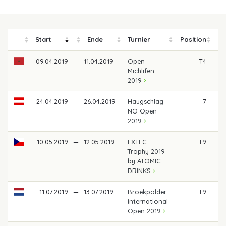
Start
Ende
Turnier
Position
P
09.04.2019
—
11.04.2019
Open
T4
1.
Michlifen
2019
24.04.2019
—
26.04.2019
Haugschlag
7
1.
NÖ Open
2019
10.05.2019
—
12.05.2019
EXTEC
T9
Trophy 2019
by ATOMIC
DRINKS
11.07.2019
—
13.07.2019
Broekpolder
T9
8
International
Open 2019