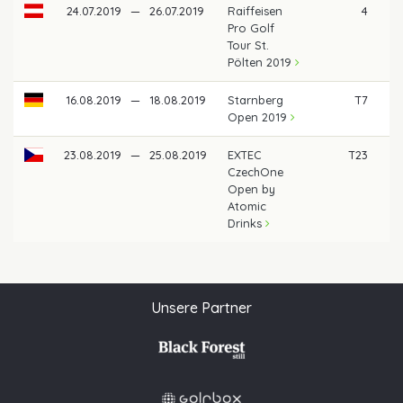
24.07.2019
—
26.07.2019
Raiffeisen
4
1.
Pro Golf
Tour St.
Pölten 2019
16.08.2019
—
18.08.2019
Starnberg
T7
Open 2019
23.08.2019
—
25.08.2019
EXTEC
T23
CzechOne
Open by
Atomic
Drinks
Unsere Partner