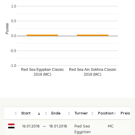
1.0
0.5
Punkte
0.0
-0.5
-1.0
Red Sea Egyptian Classic
Red Sea Ain Sokhna Classic
2018 (MC)
2018 (MC)
Start
Ende
Turnier
Position
Preisge
16.01.2018
—
18.01.2018
Red Sea
MC
Egyptian