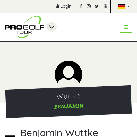
Na
Login
Wuttke
BENJAMIN
Benjamin Wuttke