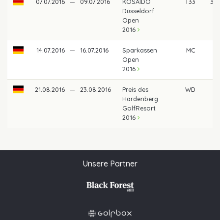
07.07.2016
—
09.07.2016
KOSAIDO
T33
330
Düsseldorf
Open
2016
14.07.2016
—
16.07.2016
Sparkassen
MC
Open
2016
21.08.2016
—
23.08.2016
Preis des
WD
Hardenberg
GolfResort
2016
Unsere Partner