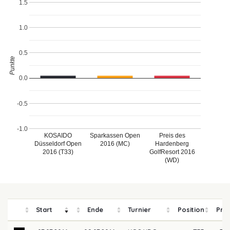
1.5
1.0
0.5
Punkte
0.0
-0.5
-1.0
KOSAIDO
Sparkassen Open
Preis des
Düsseldorf Open
2016 (MC)
Hardenberg
2016 (T33)
GolfResort 2016
(WD)
Start
Ende
Turnier
Position
Prei