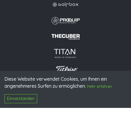
Diese Website verwendet Cookies, um Ihnen ein
angenehmeres Surfen zu ermöglichen.
© 2026 PGAoG
Mehr erfahren
Impressum
Datenschutz
Presse
Downloads
Kontakt
N
Login
Einverstanden