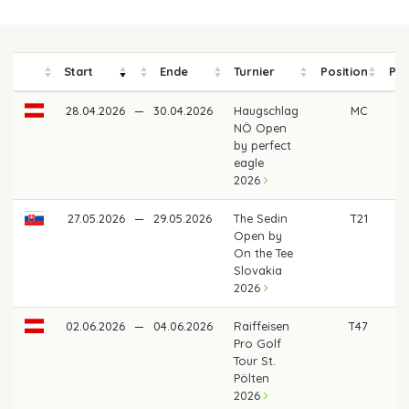
Start
Ende
Turnier
Position
Pre
28.04.2026
—
30.04.2026
Haugschlag
MC
NÖ Open
by perfect
eagle
2026
27.05.2026
—
29.05.2026
The Sedin
T21
4
Open by
On the Tee
Slovakia
2026
02.06.2026
—
04.06.2026
Raiffeisen
T47
Pro Golf
Tour St.
Pölten
2026