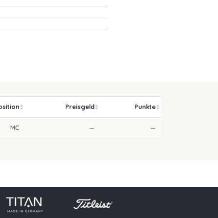
osition
Preisgeld
Punkte
MC
—
—