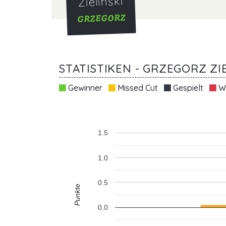
Zielinski
GRZEGORZ
STATISTIKEN - GRZEGORZ ZI
Gewinner
Missed Cut
Gespielt
Wi
1.5
1.0
0.5
Punkte
0.0