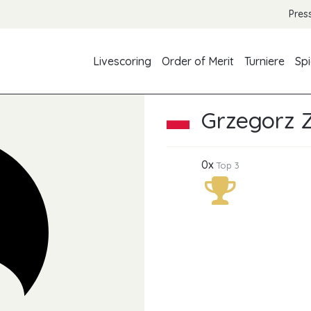
Pres
Livescoring
Order of Merit
Turniere
Spi
Grzegorz Z
0x
Top 3