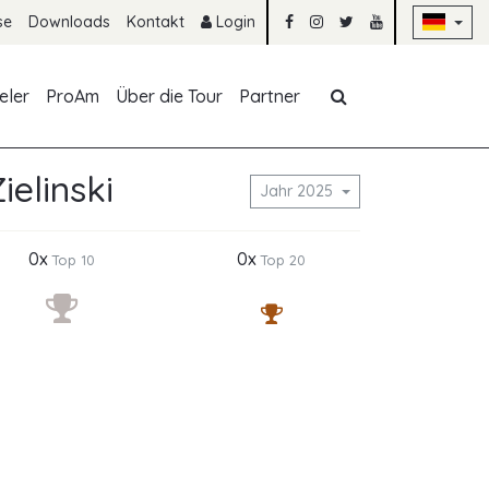
Na
se
Downloads
Kontakt
Login
Navigation übe
eler
ProAm
Über die Tour
Partner
ielinski
Jahr 2025
0x
0x
Top 10
Top 20