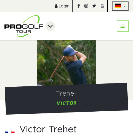
Na
Login
Trehet
VICTOR
Victor Trehet