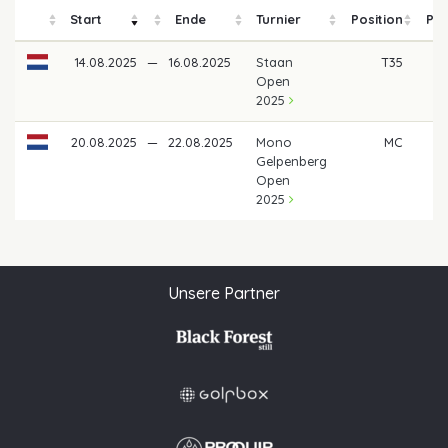
Start
Ende
Turnier
Position
Pre
14.08.2025
—
16.08.2025
Staan
T35
3
Open
2025
20.08.2025
—
22.08.2025
Mono
MC
Gelpenberg
Open
2025
Unsere Partner