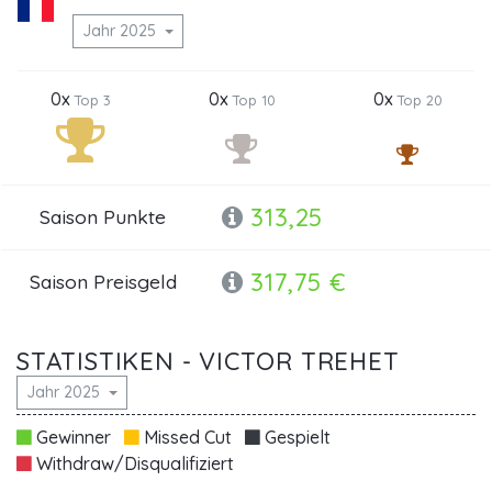
Jahr 2025
0x
0x
0x
Top 3
Top 10
Top 20
313,25
Saison Punkte
317,75 €
Saison Preisgeld
STATISTIKEN - VICTOR TREHET
Jahr 2025
Gewinner
Missed Cut
Gespielt
Withdraw/Disqualifiziert