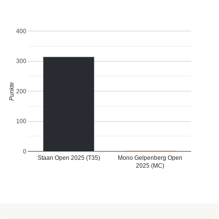
400
300
Punkte
200
100
0
Staan Open 2025 (T35)
Mono Gelpenberg Open
2025 (MC)