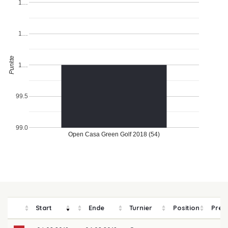
1…
1…
Punkte
1…
99.5
99.0
Open Casa Green Golf 2018 (54)
Start
Ende
Turnier
Position
Prei