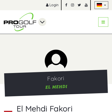
Na
Login
Fakori
EL MEHDI
El Mehdi Fakori