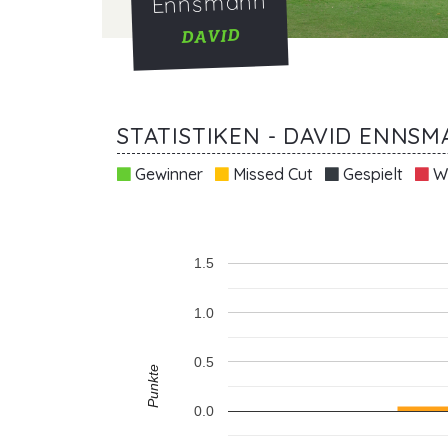
Ennsmann
DAVID
STATISTIKEN - DAVID ENNSM
Gewinner
Missed Cut
Gespielt
Wi
1.5
1.0
0.5
Punkte
0.0