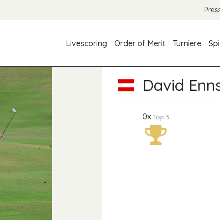
Pres
Livescoring
Order of Merit
Turniere
Spi
David Enn
0x
Top 3