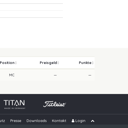
Position
Preisgeld
Punkte
MC
—
—
utz
Presse
Downloads
Kontakt
Login
Navigation übe