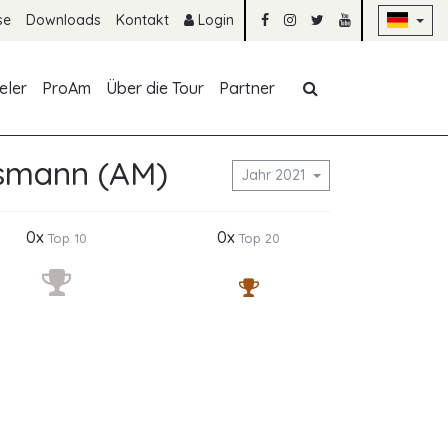
Na
se
Downloads
Kontakt
Login
Navigation übe
eler
ProAm
Über die Tour
Partner
smann (AM)
Jahr 2021
0x
0x
Top 10
Top 20