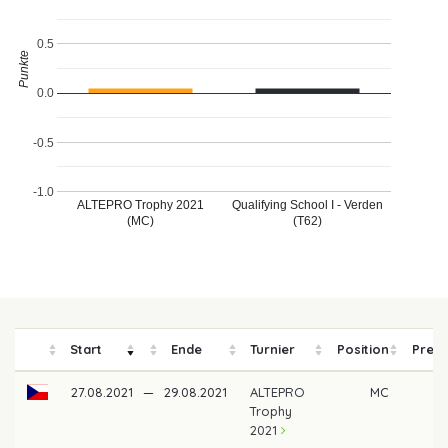
0.5
Punkte
0.0
-0.5
-1.0
ALTEPRO Trophy 2021
Qualifying School I - Verden
(MC)
(T62)
Start
Ende
Turnier
Position
Preis
27.08.2021
—
29.08.2021
ALTEPRO
MC
Trophy
2021