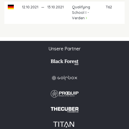
12.10.2021
—
13.10.2021
Qualifying
T62
School I -
Verden
Unsere Partner