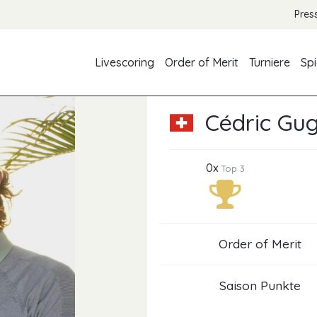
Pres
Livescoring
Order of Merit
Turniere
Spi
Cédric Gug
0x
Top 3
Order of Merit
Saison Punkte