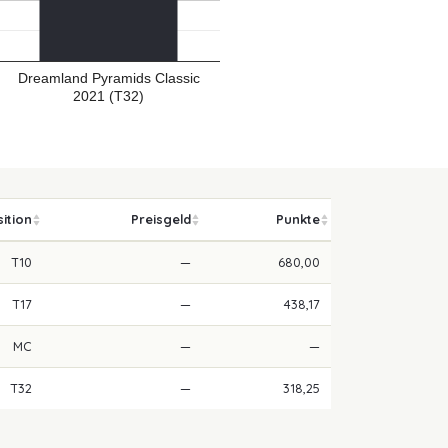
Dreamland Pyramids Classic
2021 (T32)
ition
Preisgeld
Punkte
T10
—
680,00
T17
—
438,17
MC
—
—
T32
—
318,25