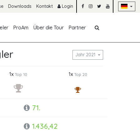
Na
se
Downloads
Kontakt
Login
Navigation übe
eler
ProAm
Über die Tour
Partner
ler
Jahr 2021
1x
1x
Top 10
Top 20
71.
1.436,42