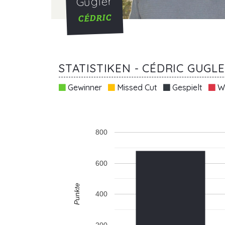
Gugler
CÉDRIC
STATISTIKEN - CÉDRIC GUGL
Gewinner
Missed Cut
Gespielt
Wi
800
600
Punkte
400