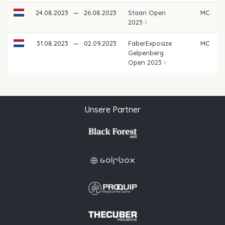
24.08.2023
—
26.08.2023
Staan Open
MC
2023
31.08.2023
—
02.09.2023
FaberExposize
MC
Gelpenberg
Open 2023
Unsere Partner