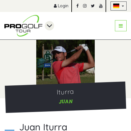
Na
Login
Iturra
JUAN
Juan Iturra