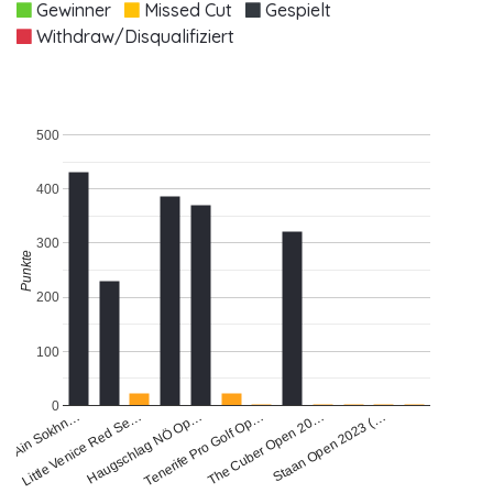
Gewinner
Missed Cut
Gespielt
Withdraw/Disqualifiziert
500
400
300
Punkte
200
100
0
Haugschlag NÖ Op…
ea Ain Sokhn…
Little Venice Red Se…
Tenerife Pro Golf Op…
The Cuber Open 20…
Staan Open 2023 (…