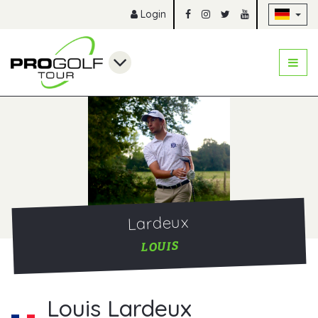
Na
Login
Lardeux
LOUIS
Louis Lardeux