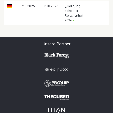
07.10.2026
—
08.10.2026
Qualifying
—
School II
Reischenhof
2026
Unsere Partner