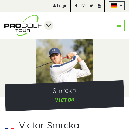
Na
Login
Smrcka
VICTOR
Victor Smrcka