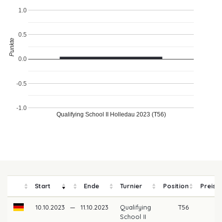
1.0
0.5
Punkte
0.0
-0.5
-1.0
Qualifying School II Holledau 2023 (T56)
Start
Ende
Turnier
Position
Preisg
10.10.2023
—
11.10.2023
Qualifying
T56
School II