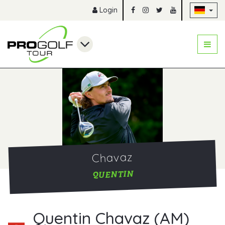
Na
Login
Chavaz
QUENTIN
Quentin Chavaz (AM)