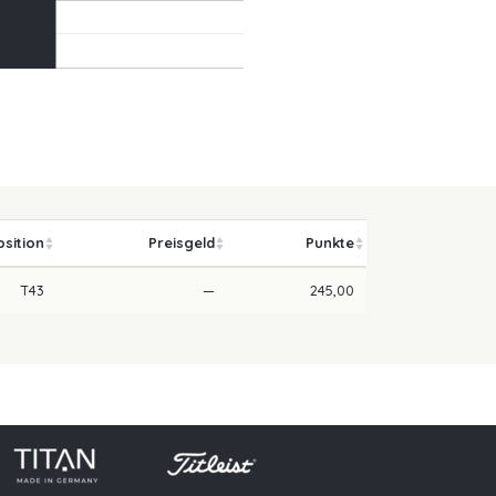
osition
Preisgeld
Punkte
T43
—
245,00
utz
Presse
Downloads
Kontakt
Login
Navigation übe