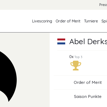
Pres
Livescoring
Order of Merit
Turniere
Spi
Abel Derk
0x
Top 3
Order of Merit
Saison Punkte