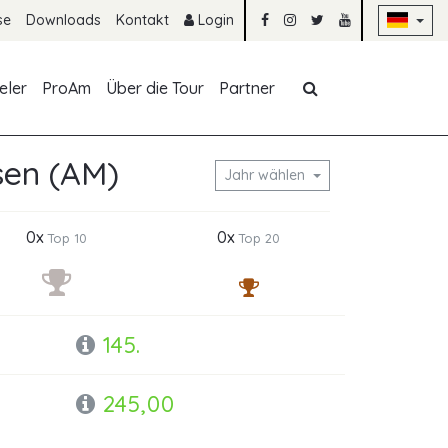
Na
se
Downloads
Kontakt
Login
Navigation übe
eler
ProAm
Über die Tour
Partner
sen (AM)
Jahr wählen
0x
0x
Top 10
Top 20
145.
245,00