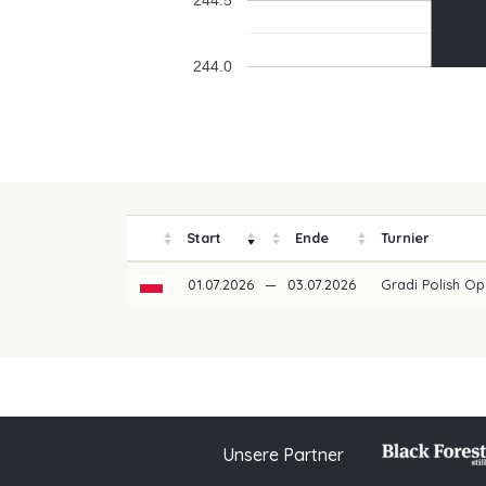
244.5
244.0
Start
Ende
Turnier
01.07.2026
—
03.07.2026
Gradi Polish O
Unsere Partner
© 2026 PGAoG