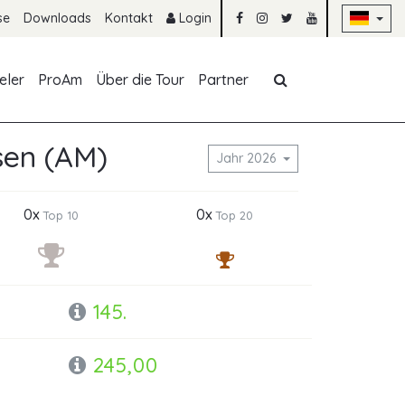
Na
se
Downloads
Kontakt
Login
Navigation übe
eler
ProAm
Über die Tour
Partner
sen (AM)
Jahr 2026
0x
0x
Top 10
Top 20
145.
245,00