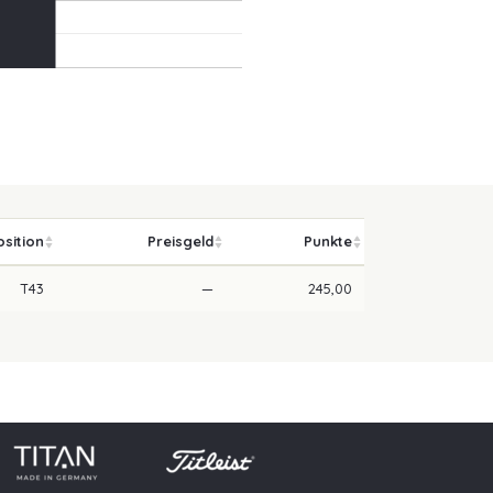
osition
Preisgeld
Punkte
T43
—
245,00