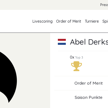
Pres
Livescoring
Order of Merit
Turniere
Spi
Abel Derk
0x
Top 3
Order of Merit
Saison Punkte