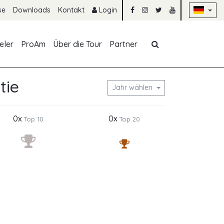
Na
se
Downloads
Kontakt
Login
Navigation übe
eler
ProAm
Über die Tour
Partner
tie
Jahr wählen
0x
0x
Top 10
Top 20