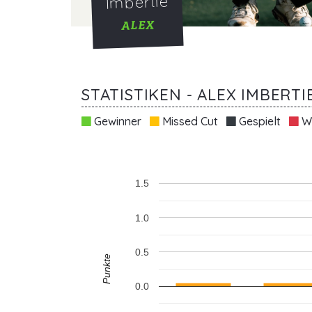
Imbertie
ALEX
STATISTIKEN - ALEX IMBERTI
Gewinner
Missed Cut
Gespielt
Wi
1.5
1.0
0.5
Punkte
0.0