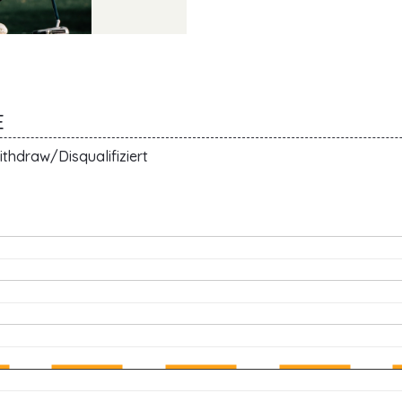
E
thdraw/Disqualifiziert