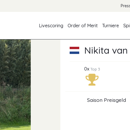
Pres
Livescoring
Order of Merit
Turniere
Spi
Nikita va
0x
Top 3
Saison Preisgeld