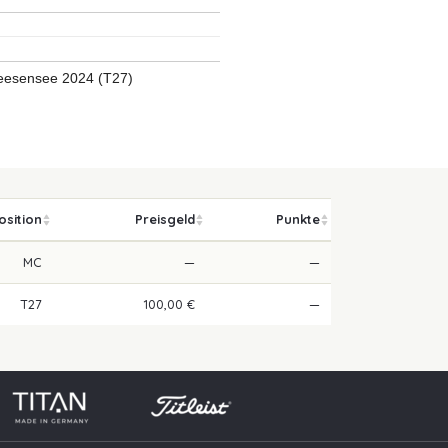
Fleesensee 2024 (T27)
osition
Preisgeld
Punkte
MC
—
—
T27
100,00 €
—