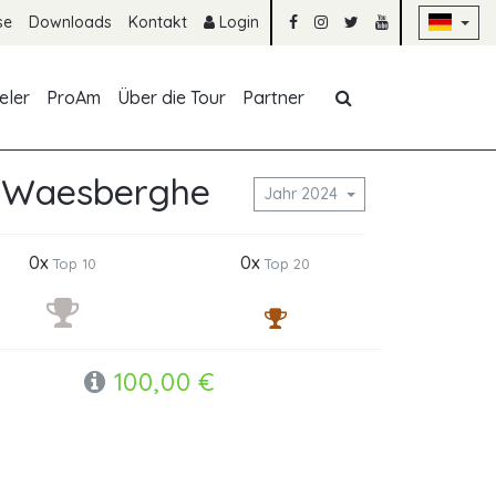
Na
se
Downloads
Kontakt
Login
Navigation übe
eler
ProAm
Über die Tour
Partner
n Waesberghe
Jahr 2024
0x
0x
Top 10
Top 20
100,00 €