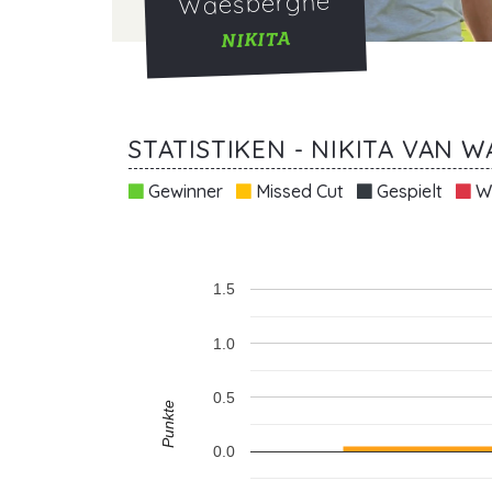
Waesberghe
NIKITA
STATISTIKEN - NIKITA VAN 
Gewinner
Missed Cut
Gespielt
Wi
1.5
1.0
0.5
Punkte
0.0