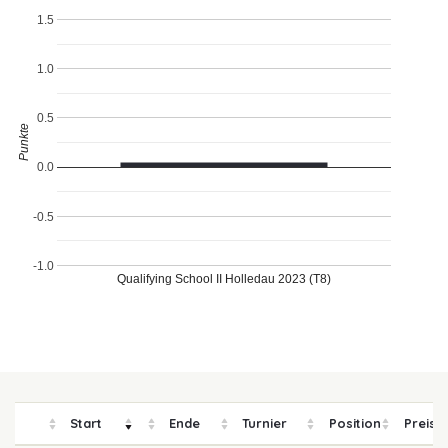
1.5
1.0
0.5
Punkte
0.0
-0.5
-1.0
Qualifying School II Holledau 2023 (T8)
Start
Ende
Turnier
Position
Preisg