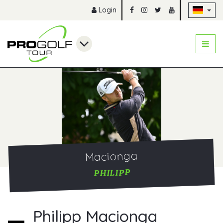
Na
Login
Macionga
PHILIPP
Philipp Macionga