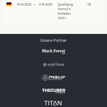
10.10.2023
—
11.10.2023
Qualifying
T8
School II
Holledau
2023
Unsere Partner