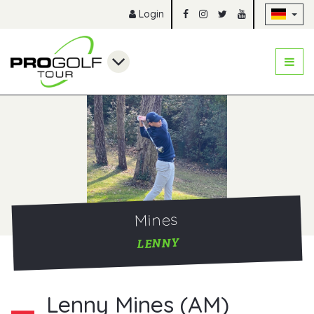
Na
Login
Mines
LENNY
Lenny Mines (AM)