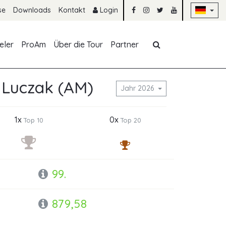
Na
se
Downloads
Kontakt
Login
Navigation übe
eler
ProAm
Über die Tour
Partner
 Luczak (AM)
Jahr 2026
1x
0x
Top 10
Top 20
99.
879,58