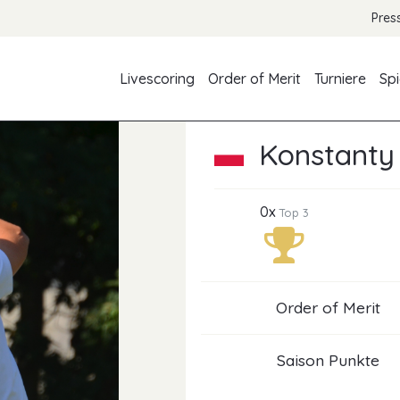
Pres
Livescoring
Order of Merit
Turniere
Spi
Konstanty
0x
Top 3
Order of Merit
Saison Punkte