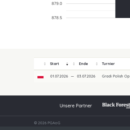
879.0
878.5
Start
Ende
Turnier
01.07.2026
—
03.07.2026
Gradi Polish O
Unsere Partner
© 2026 PGAoG