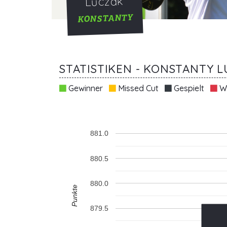
Luczak
KONSTANTY
STATISTIKEN - KONSTANTY L
Gewinner
Missed Cut
Gespielt
Wi
881.0
880.5
880.0
Punkte
879.5