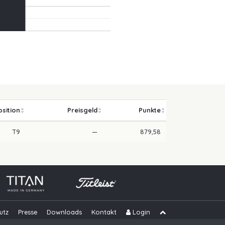
osition
Preisgeld
Punkte
T9
—
879,58
utz
Presse
Downloads
Kontakt
Login
Navigation übe