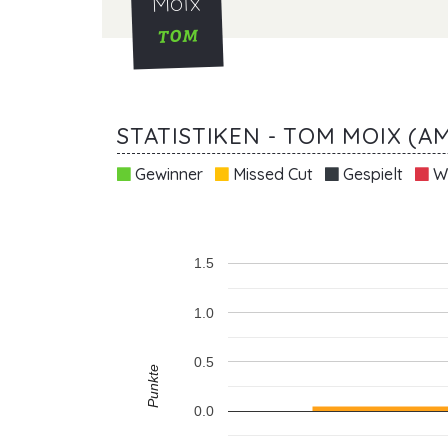
Moix
TOM
STATISTIKEN - TOM MOIX (A
Gewinner
Missed Cut
Gespielt
Wi
1.5
1.0
0.5
Punkte
0.0