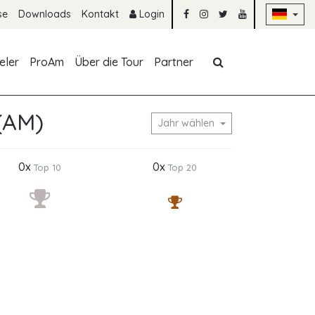
Na
se
Downloads
Kontakt
Login
Navigation übe
eler
ProAm
Über die Tour
Partner
(AM)
Jahr wählen
0x
0x
Top 10
Top 20