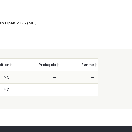
ian Open 2025 (MC)
ition
Preisgeld
Punkte
MC
—
—
MC
—
—