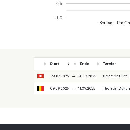
-0.5
-1.0
Bonmont Pro Gol
Start
Ende
Turnier
28.07.2025
—
30.07.2025
Bonmont Pro G
09.09.2025
—
11.09.2025
The Iron Duke
Unsere Partner