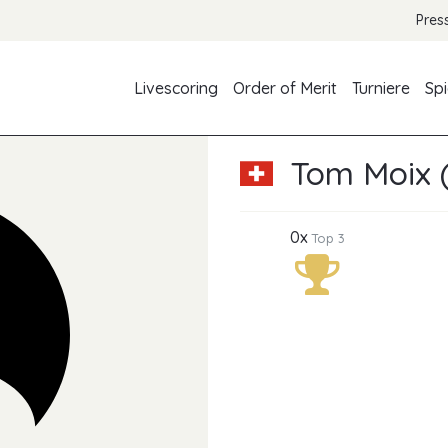
Pres
Livescoring
Order of Merit
Turniere
Spi
Tom Moix 
0x
Top 3