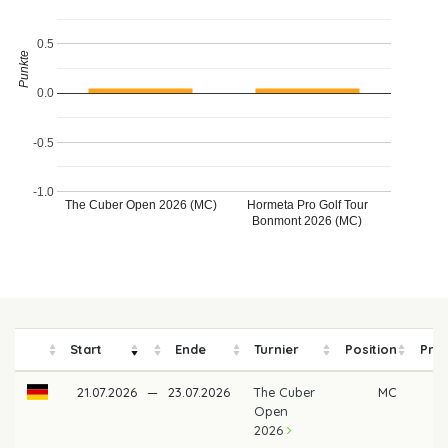
0.5
Punkte
0.0
-0.5
-1.0
The Cuber Open 2026 (MC)
Hormeta Pro Golf Tour
Bonmont 2026 (MC)
Start
Ende
Turnier
Position
Prei
21.07.2026
—
23.07.2026
The Cuber
MC
Open
2026