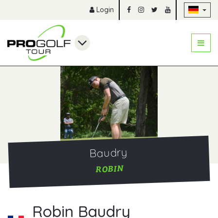
Na
Login
Baudry
ROBIN
Robin Baudry