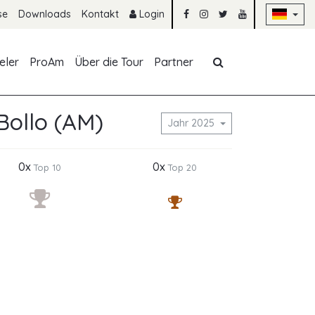
Na
se
Downloads
Kontakt
Login
Navigation übe
eler
ProAm
Über die Tour
Partner
Bollo (AM)
Jahr 2025
0x
0x
Top 10
Top 20