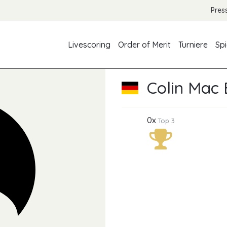
Pres
Livescoring
Order of Merit
Turniere
Spi
Colin Mac 
0x
Top 3