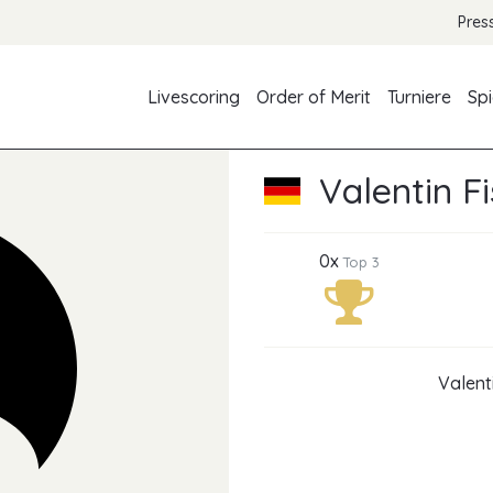
Pres
Livescoring
Order of Merit
Turniere
Spi
Valentin F
0x
Top 3
Valent