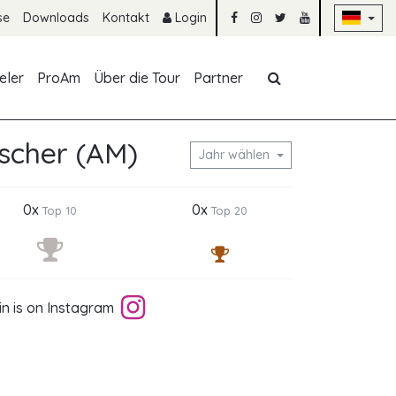
Na
se
Downloads
Kontakt
Login
Navigation übe
eler
ProAm
Über die Tour
Partner
ischer (AM)
Jahr wählen
0x
0x
Top 10
Top 20
in is on Instagram