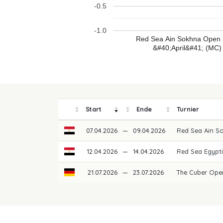
-0.5
-1.0
Red Sea Ain Sokhna Open
&#40;April&#41; (MC)
Start
Ende
Turnier
07.04.2026
—
09.04.2026
Red Sea Ain S
12.04.2026
—
14.04.2026
Red Sea Egypti
21.07.2026
—
23.07.2026
The Cuber Op