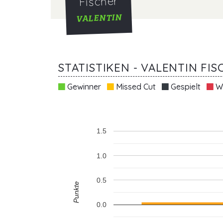
Fischer
VALENTIN
STATISTIKEN - VALENTIN FIS
Gewinner
Missed Cut
Gespielt
Wi
1.5
1.0
0.5
Punkte
0.0