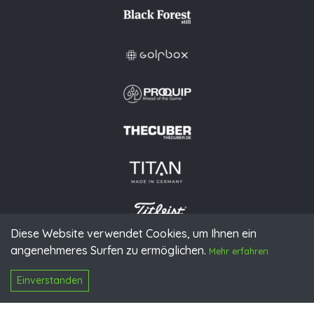
Diese Website verwendet Cookies, um Ihnen ein
angenehmeres Surfen zu ermöglichen.
© 2026 PGAoG
Mehr erfahren
Impressum
Datenschutz
Presse
Downloads
Kontakt
N
Login
Einverstanden