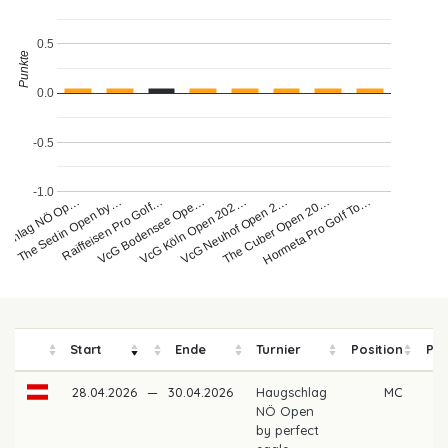
0.5
Punkte
0.0
-0.5
-1.0
schlag NÖ Op…
The Sedin Open by…
Raiffeisen Pro Golf…
VcG Bodensee Ope…
VcG Köln Open 202…
VcG Neuhof Open 2…
The Cuber Open 20…
Hormeta Pro Golf To…
Start
Ende
Turnier
Position
Pre
28.04.2026
—
30.04.2026
Haugschlag
MC
NÖ Open
by perfect