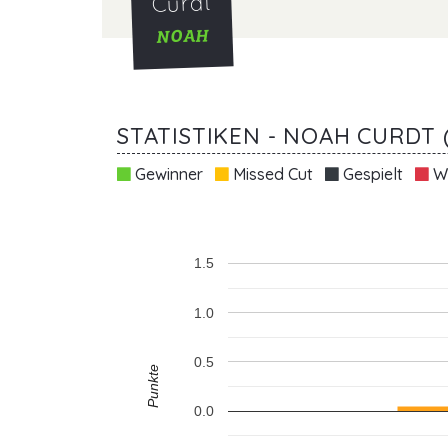
Curdt
NOAH
STATISTIKEN - NOAH CURDT 
Gewinner
Missed Cut
Gespielt
Wi
1.5
1.0
0.5
Punkte
0.0