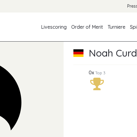
Pres
Livescoring
Order of Merit
Turniere
Spi
Noah Curd
0x
Top 3