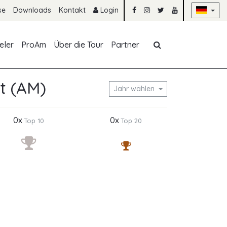
Na
se
Downloads
Kontakt
Login
Navigation übe
eler
ProAm
Über die Tour
Partner
t (AM)
Jahr wählen
0x
0x
Top 10
Top 20