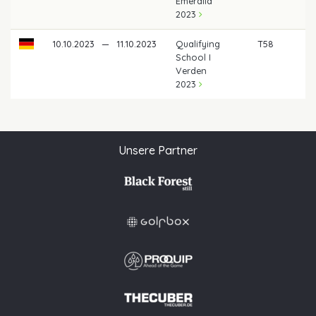
Emeralld
2023
10.10.2023
—
11.10.2023
Qualifying
T58
School I
Verden
2023
Unsere Partner