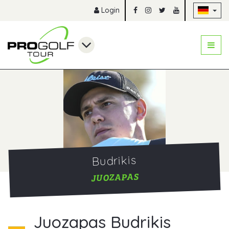
Na
Login
Budrikis
JUOZAPAS
Juozapas Budrikis