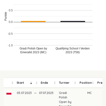
0.5
Punkte
0.0
-0.5
-1.0
Gradi Polish Open by
Qualifying School I Verden
Emeralld 2023 (MC)
2023 (T58)
Start
Ende
Turnier
Position
Preis
05.07.2023
—
07.07.2023
Gradi
MC
Polish
Open by