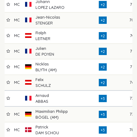
Johann
MC
71
+2
LOPEZ LAZARO
Jean-Nicolas
MC
70
+2
STENGER
Ralph
MC
74
+2
LEITNER
Julien
MC
71
+2
DE POYEN
Nicklas
MC
71
+2
BLYTH (AM)
Felix
MC
76
+2
SCHULZ
Arnaud
73
+3
ABBAS
Maximilian Philipp
MC
73
+3
BÖGEL (AM)
Patrick
MC
78
+3
DAM SCHOU