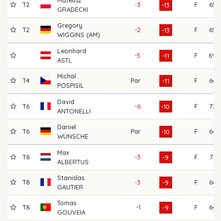
T2
-3
F
65
-13
GRADECKI
Gregory
T2
-2
F
65
-13
WIGGINS (AM)
Leonhard
-5
F
69
-11
ASTL
Michal
T4
Par
F
64
-11
POSPISIL
David
T6
-6
F
72
-10
ANTONELLI
Daniel
T6
Par
F
64
-10
WÜNSCHE
Max
T8
-3
F
71
-9
ALBERTUS
Stanislas
T8
-3
F
66
-9
GAUTIER
Tomas
T8
-1
F
64
-9
GOUVEIA