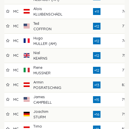
Alois
MC
76
+11
KLUIBENSCHÄDL
Ted
MC
77
+12
COFFRON
Hugo
MC
76
+12
MULLER (AM)
Nial
MC
75
+12
KEARNS
Rene
MC
77
+12
MUSSNER
Armin
MC
82
+13
POSRATSCHNIG
James
MC
79
+15
CAMPBELL
Joachim
MC
79
+16
STURM
Timo
MC
82
+18