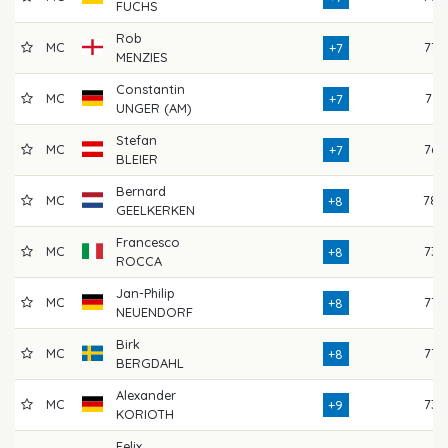
FUCHS
Rob
MC
77
+7
MENZIES
Constantin
MC
71
+7
UNGER (AM)
Stefan
MC
76
+7
BLEIER
Bernard
MC
78
+8
GEELKERKEN
Francesco
MC
73
+8
ROCCA
Jan-Philip
MC
77
+8
NEUENDORF
Birk
MC
77
+8
BERGDAHL
Alexander
MC
73
+9
KORIOTH
Felix