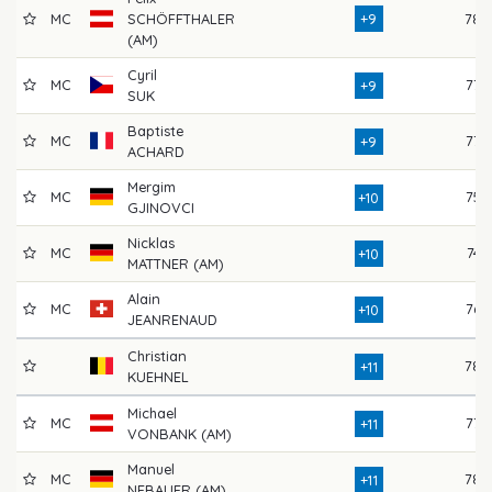
MC
SCHÖFFTHALER
+9
78
(AM)
Cyril
MC
77
+9
SUK
Baptiste
MC
77
+9
ACHARD
Mergim
MC
75
+10
GJINOVCI
Nicklas
MC
74
+10
MATTNER (AM)
Alain
MC
76
+10
JEANRENAUD
Christian
78
+11
KUEHNEL
Michael
MC
77
+11
VONBANK (AM)
Manuel
MC
78
+11
NEBAUER (AM)