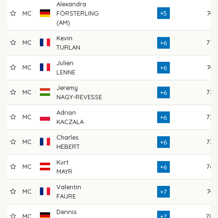
Alexandra
MC
FÖRSTERLING
+5
74
(AM)
Kevin
MC
77
+6
TURLAN
Julien
MC
74
+6
LENNE
Jeremy
MC
73
+6
NAGY-REVESSE
Adrian
MC
73
+6
KACZALA
Charles
MC
73
+6
HEBERT
Kurt
MC
76
+6
MAYR
Valentin
MC
74
+7
FAURE
Dennis
MC
70
+7