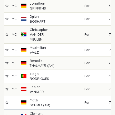
Jonathan
MC
Par
68
GRIFFITHS
Dylan
MC
Par
73
BOSHART
Christopher
MC
VAN DER
Par
71
MEULEN
Maximilian
MC
Par
74
WALZ
Benedikt
MC
Par
70
THALMAYR (AM)
Tiago
MC
Par
69
RODRIGUES
Fabian
MC
Par
72
WINKLER
Matti
Par
74
SCHMID (AM)
Clement