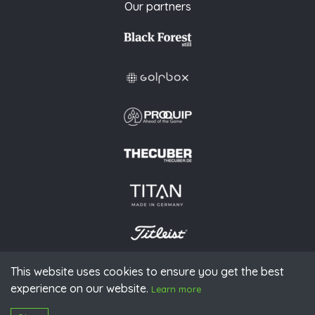
Our partners
This website uses cookies to ensure you get the best
© 2026 PGAoG
experience on our website.
Imprint
Privacy policy
Press
Downloads
Contact
S
Learn more
Login