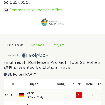
€ 30,000.00
Contact the tournament office
Final result
Tee times
Entry list
powered by
Final result Raiffeisen Pro Golf Tour St. Pölten
2018 presented by Elation Travel
St. Pölten PAR 71
#
Player
Today
To Par
Hole
R1
Allen
1
-4
F
65
-15
JOHN (AM)
Mateusz