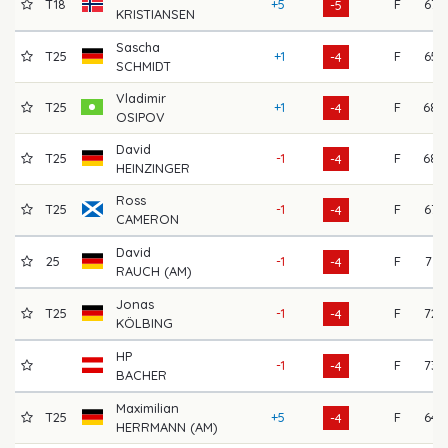
T18
+5
F
67
-5
KRISTIANSEN
Sascha
T25
+1
F
65
-4
SCHMIDT
Vladimir
T25
+1
F
68
-4
OSIPOV
David
T25
-1
F
68
-4
HEINZINGER
Ross
T25
-1
F
67
-4
CAMERON
David
25
-1
F
71
-4
RAUCH (AM)
Jonas
T25
-1
F
72
-4
KÖLBING
HP
-1
F
73
-4
BACHER
Maximilian
T25
+5
F
64
-4
HERRMANN (AM)