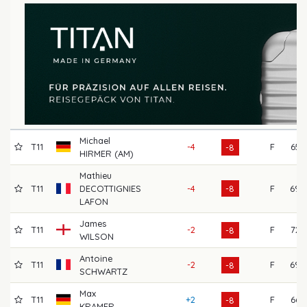
Michael
T11
-4
F
65
-8
HIRMER (AM)
Mathieu
T11
DECOTTIGNIES
-4
-8
F
69
LAFON
James
T11
-2
F
72
-8
WILSON
Antoine
T11
-2
F
69
-8
SCHWARTZ
Max
T11
+2
F
66
-8
KRAMER