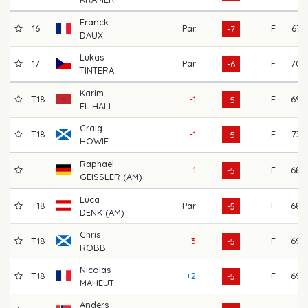
Franck
16
Par
F
67
-7
DAUX
Lukas
17
Par
F
70
-6
TINTERA
Karim
T18
-1
F
69
-5
EL HALI
Craig
T18
-1
F
73
-5
HOWIE
Raphael
-1
F
68
-5
GEISSLER (AM)
Luca
T18
Par
F
68
-5
DENK (AM)
Chris
T18
-3
F
69
-5
ROBB
Nicolas
T18
+2
F
69
-5
MAHEUT
Anders