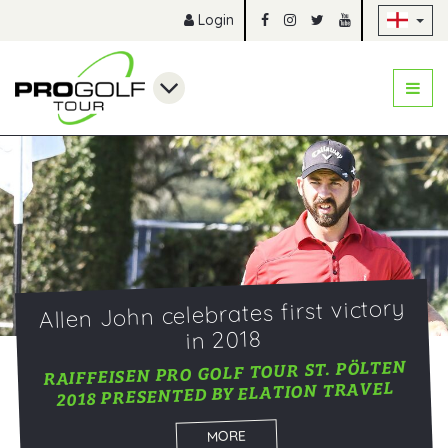
Sk
Login
Allen John celebrates first victory
in 2018
RAIFFEISEN PRO GOLF TOUR ST. PÖLTEN
2018 PRESENTED BY ELATION TRAVEL
MORE