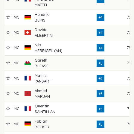
MATTEI
Hendrik
MC
72
+4
BEINS
Davide
MC
73
+4
ALBERTINI
Nils
MC
75
+4
HERRIGEL (AM)
Gareth
MC
73
+5
BLEASE
Mathis
MC
72
+5
PANSART
Ahmed
MC
72
+5
MARJAN
Quentin
MC
71
+5
SAINTILLAN
Fabian
MC
74
+5
BECKER