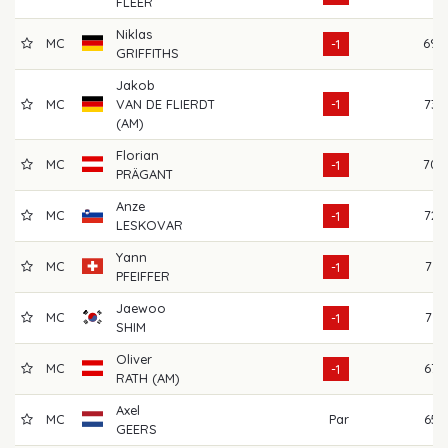
FLEER
Niklas
MC
69
-1
GRIFFITHS
Jakob
MC
VAN DE FLIERDT
-1
73
(AM)
Florian
MC
70
-1
PRÄGANT
Anze
MC
72
-1
LESKOVAR
Yann
MC
71
-1
PFEIFFER
Jaewoo
MC
71
-1
SHIM
Oliver
MC
67
-1
RATH (AM)
Axel
MC
Par
65
GEERS