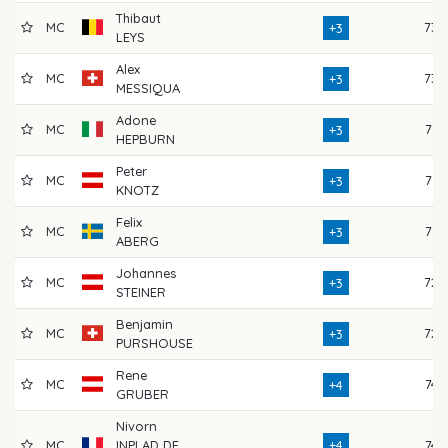
Thibaut
MC
73
+3
LEYS
Alex
MC
73
+3
MESSIQUA
Adone
MC
71
+3
HEPBURN
Peter
MC
71
+3
KNOTZ
Felix
MC
71
+3
ABERG
Johannes
MC
72
+3
STEINER
Benjamin
MC
72
+3
PURSHOUSE
Rene
MC
74
+4
GRUBER
Nivorn
MC
INPLAD DE
+4
74