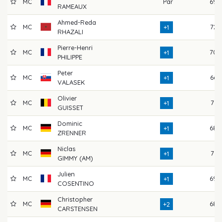
MC
Par
69
RAMEAUX
Ahmed-Reda
MC
72
+1
RHAZALI
Pierre-Henri
MC
70
+1
PHILIPPE
Peter
MC
66
+1
VALASEK
Olivier
MC
71
+1
GUISSET
Dominic
MC
68
+1
ZRENNER
Niclas
MC
71
+1
GIMMY (AM)
Julien
MC
69
+1
COSENTINO
Christopher
MC
68
+2
CARSTENSEN