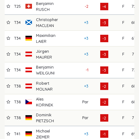
Benjamin
T25
-2
F
72
-4
RUSCH
Christopher
T34
+3
F
68
-3
MACLEAN
Maximilian
T34
+3
F
67
-3
LAIER
Jürgen
T34
+3
F
71
-3
MAURER
Benjamin
T34
-1
F
73
-3
WEILGUNI
Robert
T38
+3
F
68
-2
MOLNAR
Ales
T38
Par
F
68
-2
KORINEK
Dominik
T38
Par
F
71
-2
PIETZSCH
Michael
T41
+3
F
69
-1
ZIEMER