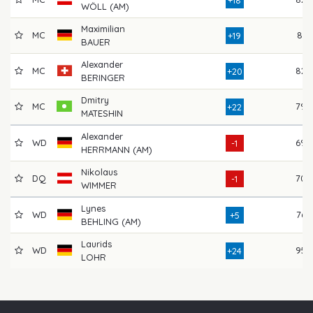
WÖLL (AM)
Maximilian
MC
81
+19
BAUER
Alexander
MC
82
+20
BERINGER
Dmitry
MC
79
+22
MATESHIN
Alexander
WD
69
-1
HERRMANN (AM)
Nikolaus
DQ
70
-1
WIMMER
Lynes
WD
76
+5
BEHLING (AM)
Laurids
WD
95
+24
LOHR