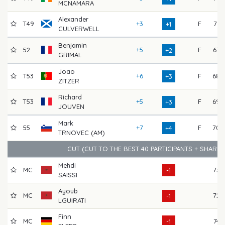
MCNAMARA
Alexander
T49
+3
F
71
+1
CULVERWELL
Benjamin
52
+5
F
67
+2
GRIMAL
Joao
T53
+6
F
68
+3
ZITZER
Richard
T53
+5
F
69
+3
JOUVEN
Mark
55
+7
F
70
+4
TRNOVEC (AM)
CUT (CUT TO THE BEST 40 PARTICIPANTS + SHARE
Mehdi
MC
73
-1
SAISSI
Ayoub
MC
72
-1
LGUIRATI
Finn
MC
74
-1