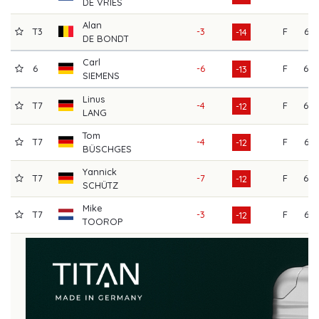
DE VRIES
Alan
T3
-3
F
65
-14
DE BONDT
Carl
6
-6
F
69
-13
SIEMENS
Linus
T7
-4
F
69
-12
LANG
Tom
T7
-4
F
67
-12
BÜSCHGES
Yannick
T7
-7
F
68
-12
SCHÜTZ
Mike
T7
-3
F
65
-12
TOOROP