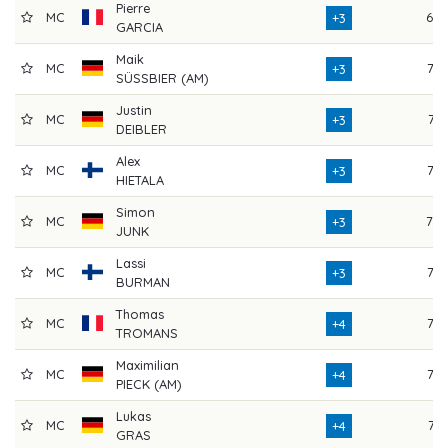
Pierre
MC
69
+3
GARCIA
Maik
MC
76
+3
SÜSSBIER (AM)
Justin
MC
74
+3
DEIBLER
Alex
MC
73
+3
HIETALA
Simon
MC
70
+3
JUNK
Lassi
MC
72
+3
BURMAN
Thomas
MC
72
+4
TROMANS
Maximilian
MC
72
+4
PIECK (AM)
Lukas
MC
74
+4
GRAS