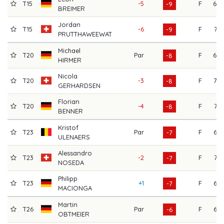
T15
-5
F
69
-9
BREIMER
Jordan
T15
-6
F
71
-9
PRUTTHAWEEWAT
Michael
T20
Par
F
68
-8
HIRMER
Nicola
T20
-3
F
72
-8
GERHARDSEN
Florian
T20
-4
F
71
-8
BENNER
Kristof
T23
Par
F
67
-7
ULENAERS
Alessandro
T23
-2
F
71
-7
NOSEDA
Philipp
T23
+1
F
66
-7
MACIONGA
Martin
T26
Par
F
67
-6
OBTMEIER