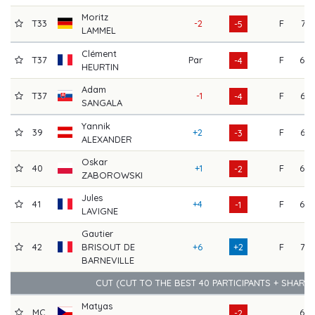
Moritz
T33
-2
F
71
-5
LAMMEL
Clément
T37
Par
F
68
-4
HEURTIN
Adam
T37
-1
F
66
-4
SANGALA
Yannik
39
+2
F
67
-3
ALEXANDER
Oskar
40
+1
F
69
-2
ZABOROWSKI
Jules
41
+4
F
69
-1
LAVIGNE
Gautier
42
BRISOUT DE
+6
+2
F
73
BARNEVILLE
CUT (CUT TO THE BEST 40 PARTICIPANTS + SHARE
Matyas
MC
69
-2