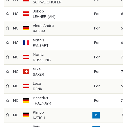
SCHWEIGHOFER
Jakob
MC
Par
67
LEHNER (AM)
Alexis André
MC
Par
68
KASUM
Mathis
MC
Par
69
PANSART
Moritz
MC
Par
70
RUSSLING
Mike
MC
Par
72
SAXER
Luca
MC
Par
69
DENK
Benedikt
MC
Par
70
THALMAYR
Philipp
MC
71
+1
KATICH
Petr