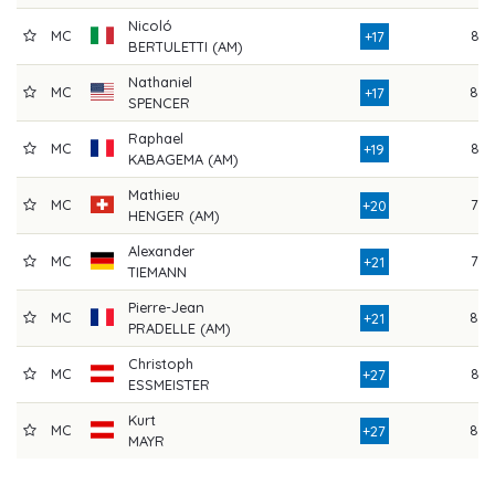
Nicoló
MC
85
+17
BERTULETTI (AM)
Nathaniel
MC
80
+17
SPENCER
Raphael
MC
83
+19
KABAGEMA (AM)
Mathieu
MC
79
+20
HENGER (AM)
Alexander
MC
78
+21
TIEMANN
Pierre-Jean
MC
80
+21
PRADELLE (AM)
Christoph
MC
86
+27
ESSMEISTER
Kurt
MC
89
+27
MAYR