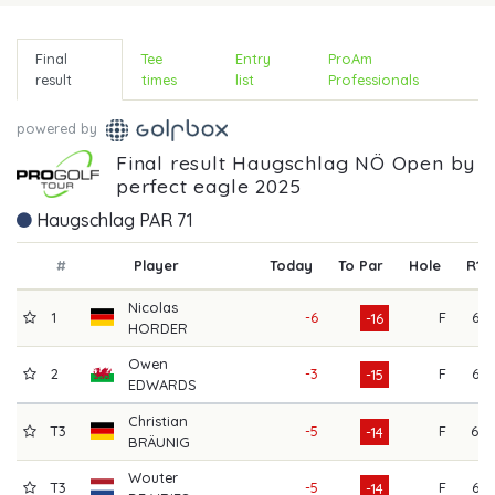
Final
Tee
Entry
ProAm
result
times
list
Professionals
powered by
Final result Haugschlag NÖ Open by
perfect eagle 2025
Haugschlag PAR 71
#
Player
Today
To Par
Hole
R1
Nicolas
1
-6
F
63
-16
HORDER
Owen
2
-3
F
63
-15
EDWARDS
Christian
T3
-5
F
69
-14
BRÄUNIG
Wouter
T3
-5
F
63
-14