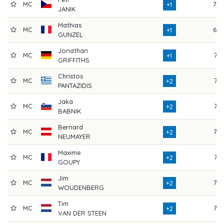
MC
70
+1
JANIK
Mathias
MC
68
+1
GUNZEL
Jonathan
MC
71
+1
GRIFFITHS
Christos
MC
71
+2
PANTAZIDIS
Jaka
MC
74
+2
BABNIK
Bernard
MC
72
+2
NEUMAYER
Maxime
MC
71
+2
GOUPY
Jim
MC
72
+2
WOUDENBERG
Tim
MC
75
+2
VAN DER STEEN