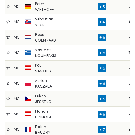
Peter
MC
77
+13
WIETHOFF
Sebastian
MC
81
+14
VIDA
Beau
MC
78
+16
COENRAAD
Vasileios
MC
78
+16
KOUMPAKIS
Paul
MC
79
+16
STADTER
Adrian
MC
77
+16
KACZALA
Lukas
MC
86
+16
JESATKO
Florian
MC
78
+16
DINHOBL
Robin
MC
82
+17
BAUDRY