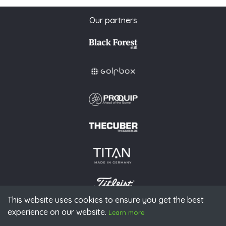
Our partners
This website uses cookies to ensure you get the best
experience on our website.
Learn more
© 2026 PGAoG
Imprint
Privacy policy
Press
Downloads
Contact
S