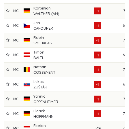
Korbinian
MC
74
-1
WALTHER (AM)
Jan
MC
69
-1
CAFOUREK
Robin
MC
72
-1
SMICIKLAS
Timon
MC
69
-1
BALTL
Nathan
MC
73
-1
COSSEMENT
Lukas
MC
65
-1
ZUŠTÁK
Yannic
MC
71
-1
OPPENHEIMER
Eldrick
MC
73
-1
HOPPMANN
Florian
MC
Par
70