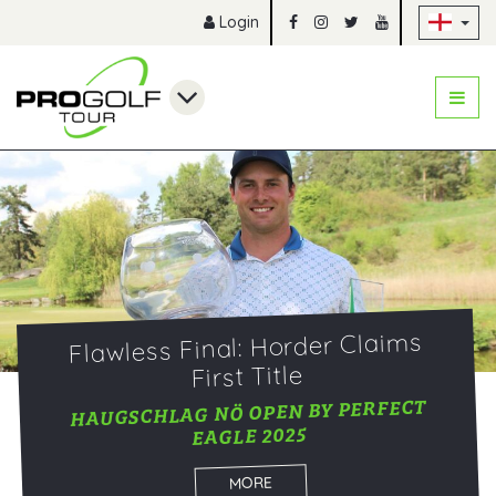
Sk
Login
Flawless Final: Horder Claims
First Title
HAUGSCHLAG NÖ OPEN BY PERFECT
EAGLE 2025
MORE