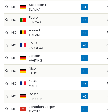
Sebastian F.
MC
70
+4
SLIWKA
Pedro
MC
73
+4
LENCART
Arnaud
MC
73
+4
GALAND
Louis
MC
69
+4
LARDEUX
Jenson
MC
77
+5
WHITING
Nico
MC
73
+5
LANG
Maéti
MC
77
+5
MARIN
Bosse
MC
71
+5
LENSSEN
Jonathan Jasper
MC
74
+5
SIKORA