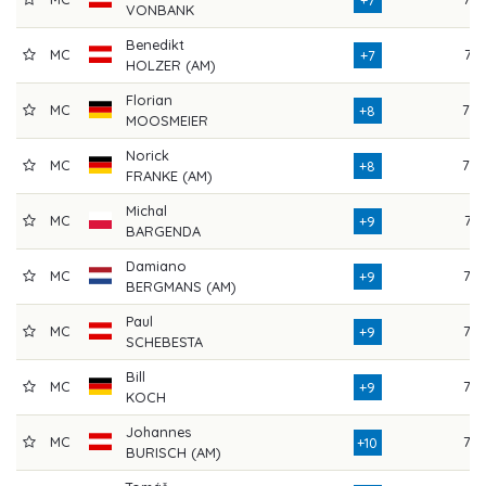
+7
VONBANK
Benedikt
MC
71
+7
HOLZER (AM)
Florian
MC
78
+8
MOOSMEIER
Norick
MC
70
+8
FRANKE (AM)
Michal
MC
74
+9
BARGENDA
Damiano
MC
75
+9
BERGMANS (AM)
Paul
MC
75
+9
SCHEBESTA
Bill
MC
73
+9
KOCH
Johannes
MC
76
+10
BURISCH (AM)