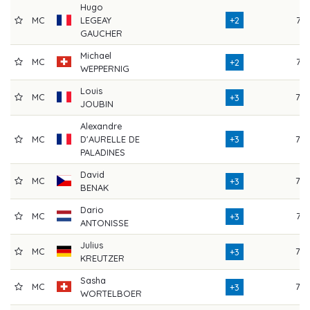
Hugo
MC
LEGEAY
+2
71
GAUCHER
Michael
MC
74
+2
WEPPERNIG
Louis
MC
72
+3
JOUBIN
Alexandre
MC
D'AURELLE DE
+3
75
PALADINES
David
MC
75
+3
BENAK
Dario
MC
71
+3
ANTONISSE
Julius
MC
73
+3
KREUTZER
Sasha
MC
72
+3
WORTELBOER