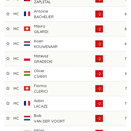
ZAPLETAL
Antoine
MC
69
-2
BACHELIER
Mauro
MC
68
-2
GILARDI
Koen
MC
68
-2
KOUWENAAR
Mateusz
MC
70
-2
GRADECKI
Oliver
MC
67
-2
CSANYI
Fiorino
MC
72
-2
CLERICI
Aubin
MC
70
-2
LACAZE
Bob
MC
70
-2
VAN DER VOORT
Niklas