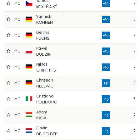
Tomáš
MC
75
+10
BYSTŘICKÝ
Yannick
MC
74
+10
KÖHNEN
Dennis
MC
77
+10
FUCHS
Pawel
MC
77
+10
DUDZIK
Niklas
MC
75
+10
GRIFFITHS
Christian
MC
74
+11
HELLWIG
Cristiano
MC
78
+13
POLIDORO
Adam
MC
76
+13
KASA
Gavin
MC
77
+13
DE GELDER