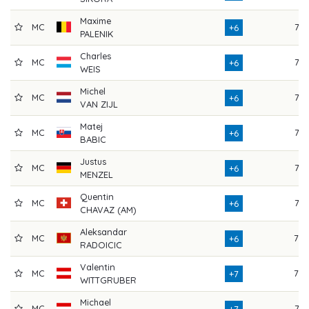
Maxime
MC
73
+6
PALENIK
Charles
MC
73
+6
WEIS
Michel
MC
73
+6
VAN ZIJL
Matej
MC
75
+6
BABIC
Justus
MC
75
+6
MENZEL
Quentin
MC
75
+6
CHAVAZ (AM)
Aleksandar
MC
70
+6
RADOICIC
Valentin
MC
79
+7
WITTGRUBER
Michael
MC
73