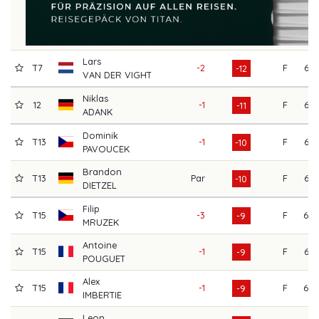
Lars
T7
-2
F
63
-12
VAN DER VIGHT
Niklas
12
-1
F
63
-11
ADANK
Dominik
T13
-1
F
65
-10
PAVOUCEK
Brandon
T13
Par
F
66
-10
DIETZEL
Filip
T15
-3
F
68
-9
MRUZEK
Antoine
T15
-1
F
65
-9
POUGUET
Alex
T15
-1
F
69
-9
IMBERTIE
Leon