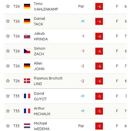
Timo
T26
Par
F
68
-6
VAHLENKAMP
Daniel
T26
+1
F
65
-6
TACK
Jakub
T26
-1
F
70
-6
HRINDA
Simon
T26
-1
F
67
-6
ZACH
Allen
T26
-2
F
70
-6
JOHN
Rasmus Broholt
T26
-2
F
67
-6
LIND
David
T33
+1
F
71
-5
GUYOT
Arthur
T33
+1
F
70
-5
MICHAUX
Michael
T33
Par
F
68
-5
WEDEMA