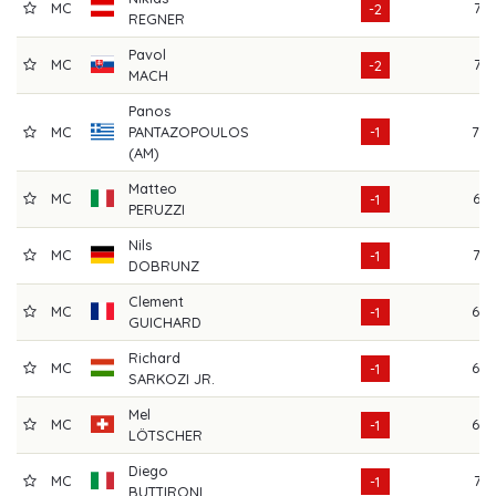
MC
71
-2
REGNER
Pavol
MC
71
-2
MACH
Panos
MC
PANTAZOPOULOS
-1
70
(AM)
Matteo
MC
67
-1
PERUZZI
Nils
MC
72
-1
DOBRUNZ
Clement
MC
69
-1
GUICHARD
Richard
MC
69
-1
SARKOZI JR.
Mel
MC
69
-1
LÖTSCHER
Diego
MC
71
-1
BUTTIRONI