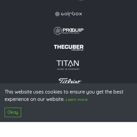
This website uses cookies to ensure you get the best
experience on our website.
© 2026 PGAoG
Learn more
Imprint
Privacy policy
Press
Downloads
Contact
S
Login
Okay