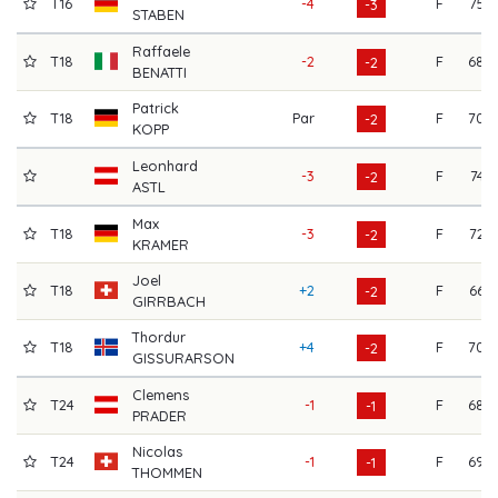
T16
-4
F
75
-3
STABEN
Raffaele
T18
-2
F
68
-2
BENATTI
Patrick
T18
Par
F
70
-2
KOPP
Leonhard
-3
F
74
-2
ASTL
Max
T18
-3
F
72
-2
KRAMER
Joel
T18
+2
F
66
-2
GIRRBACH
Thordur
T18
+4
F
70
-2
GISSURARSON
Clemens
T24
-1
F
68
-1
PRADER
Nicolas
T24
-1
F
69
-1
THOMMEN