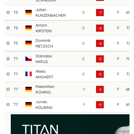
Julian
T3
-3
F
69
-7
KUNZENBACHER
Anton
T5
-2
F
73
-6
KIRSTEIN
Dominik
T5
-2
F
72
-6
PIETZSCH
Stanislav
T7
-2
F
70
-5
MATUS
Alexis
T7
-2
F
72
-5
ANGHERT
Maximilian
T7
-1
F
68
-5
RÖHRIG
Jonas
T7
-1
F
69
-5
KÖLBING