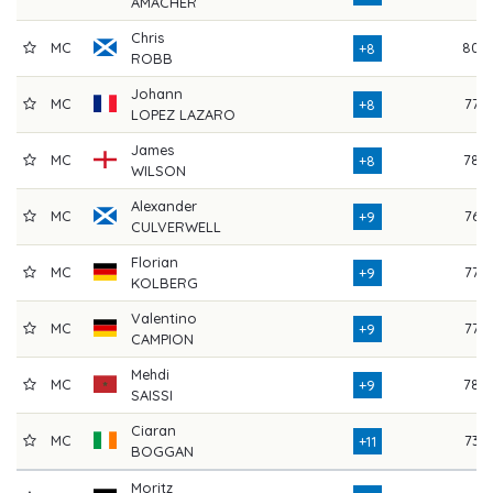
AMACHER
Chris
MC
80
+8
ROBB
Johann
MC
77
+8
LOPEZ LAZARO
James
MC
78
+8
WILSON
Alexander
MC
76
+9
CULVERWELL
Florian
MC
77
+9
KOLBERG
Valentino
MC
77
+9
CAMPION
Mehdi
MC
78
+9
SAISSI
Ciaran
MC
73
+11
BOGGAN
Moritz