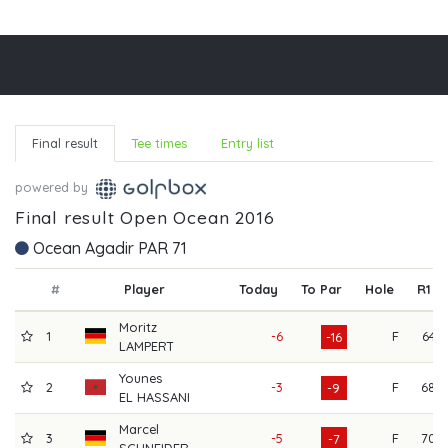
Final result
Tee times
Entry list
powered by
Final result Open Ocean 2016
Ocean Agadir PAR 71
#
Player
Today
To Par
Hole
R1
Moritz
1
-6
F
64
-16
LAMPERT
Younes
2
-3
F
68
-9
EL HASSANI
Marcel
3
-5
F
70
-7
SCHNEIDER