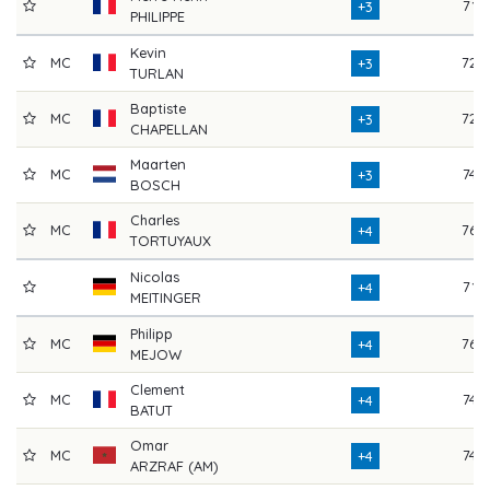
71
+3
PHILIPPE
Kevin
MC
72
+3
TURLAN
Baptiste
MC
72
+3
CHAPELLAN
Maarten
MC
74
+3
BOSCH
Charles
MC
76
+4
TORTUYAUX
Nicolas
71
+4
MEITINGER
Philipp
MC
76
+4
MEJOW
Clement
MC
74
+4
BATUT
Omar
MC
74
+4
ARZRAF (AM)