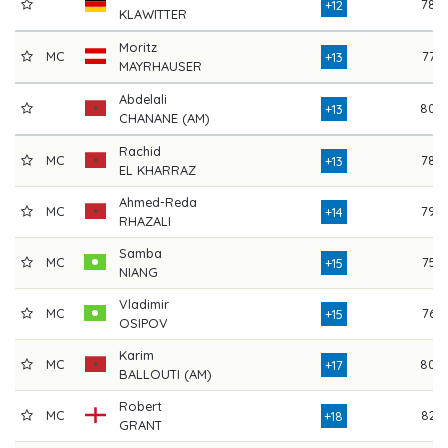
78
+12
KLAWITTER
Moritz
MC
77
+13
MAYRHAUSER
Abdelali
80
+13
CHANANE (AM)
Rachid
MC
78
+13
EL KHARRAZ
Ahmed-Reda
MC
79
+14
RHAZALI
Samba
MC
75
+15
NIANG
Vladimir
MC
76
+15
OSIPOV
Karim
MC
80
+17
BALLOUTI (AM)
Robert
MC
82
+18
GRANT