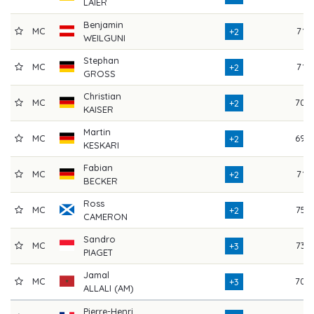
LAIER
Benjamin
MC
71
+2
WEILGUNI
Stephan
MC
71
+2
GROSS
Christian
MC
70
+2
KAISER
Martin
MC
69
+2
KESKARI
Fabian
MC
71
+2
BECKER
Ross
MC
75
+2
CAMERON
Sandro
MC
73
+3
PIAGET
Jamal
MC
70
+3
ALLALI (AM)
Pierre-Henri