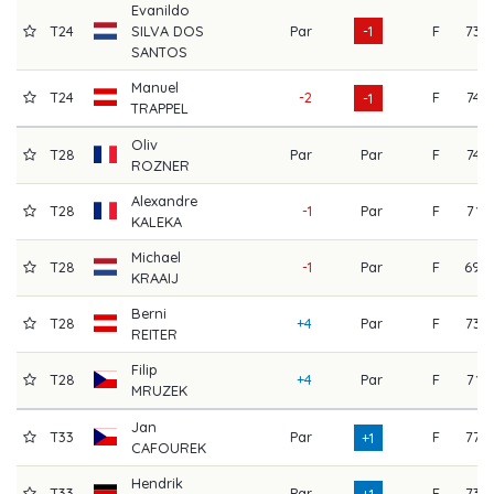
Evanildo
T24
SILVA DOS
Par
-1
F
73
SANTOS
Manuel
T24
-2
F
74
-1
TRAPPEL
Oliv
T28
Par
Par
F
74
ROZNER
Alexandre
T28
-1
Par
F
71
KALEKA
Michael
T28
-1
Par
F
69
KRAAIJ
Berni
T28
+4
Par
F
73
REITER
Filip
T28
+4
Par
F
71
MRUZEK
Jan
T33
Par
F
77
+1
CAFOUREK
Hendrik
T33
Par
F
73
+1