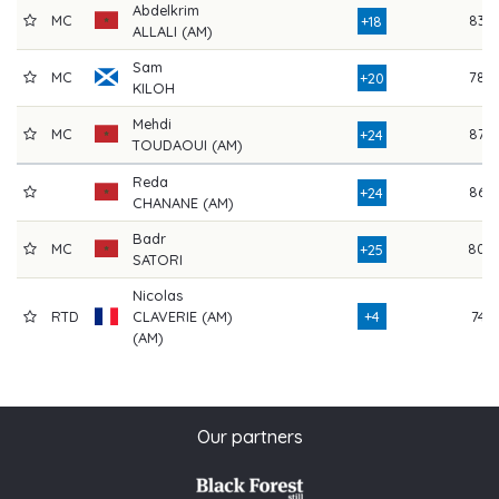
Abdelkrim
MC
83
+18
ALLALI (AM)
Sam
MC
78
+20
KILOH
Mehdi
MC
87
+24
TOUDAOUI (AM)
Reda
86
+24
CHANANE (AM)
Badr
MC
80
+25
SATORI
Nicolas
RTD
CLAVERIE (AM)
+4
74
(AM)
Our partners