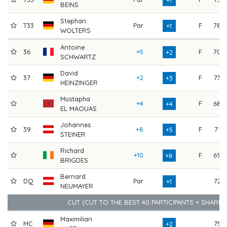
BEINS
Stephan
T33
Par
F
78
+1
WOLTERS
Antoine
36
+5
F
70
+2
SCHWARTZ
David
37
+2
F
73
+3
HEINZINGER
Mustapha
+4
F
68
+4
EL MAOUAS
Johannes
39
+8
F
71
+5
STEINER
Richard
+10
F
69
+8
BRIGDES
Bernard
DQ
Par
72
+1
NEUMAYER
CUT (CUT TO THE BEST 40 PARTICIPANTS + SHARE
Maximilian
MC
75
+2