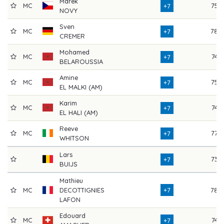
Marek
MC
75
+7
NOVY
Sven
MC
78
+7
CREMER
Mohamed
MC
74
+7
BELAROUSSIA
Amine
MC
75
+7
EL MALKI (AM)
Karim
MC
74
+7
EL HALI (AM)
Reeve
MC
77
+7
WHITSON
Lars
73
+7
BUIJS
Mathieu
MC
DECOTTIGNIES
+7
78
LAFON
Edouard
MC
74
+7