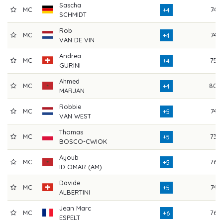
Sascha
MC
74
+4
SCHMIDT
Rob
MC
74
+4
VAN DE VIN
Andrea
MC
75
+4
GURINI
Ahmed
MC
80
+4
MARJAN
Robbie
MC
74
+5
VAN WEST
Thomas
MC
73
+5
BOSCO-CWIOK
Ayoub
MC
76
+5
ID OMAR (AM)
Davide
MC
74
+5
ALBERTINI
Jean Marc
MC
76
+6
ESPELT