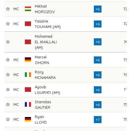
Mikhail
MC
72
+6
MOROZOV
Yassine
MC
72
+6
TOUHAMI (AM)
Mohamed
EL KHALLALI
+6
74
(AM)
Marcel
MC
73
+6
OHORN
Rory
MC
76
+6
MCNAMARA
Ayoub
MC
71
+6
LGUIRATI (AM)
Stanislas
MC
75
+6
GAUTIER
Ryan
MC
75
+7
LLOYD