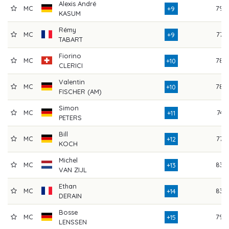
Alexis André
MC
79
+9
KASUM
Rémy
MC
77
+9
TABART
Fiorino
MC
78
+10
CLERICI
Valentin
MC
78
+10
FISCHER (AM)
Simon
MC
74
+11
PETERS
Bill
MC
77
+12
KOCH
Michel
MC
83
+13
VAN ZIJL
Ethan
MC
83
+14
DERAIN
Bosse
MC
79
+15
LENSSEN