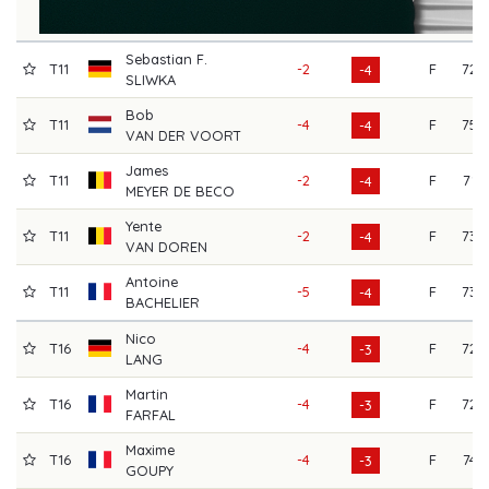
Sebastian F.
T11
-2
F
72
-4
SLIWKA
Bob
T11
-4
F
75
-4
VAN DER VOORT
James
T11
-2
F
71
-4
MEYER DE BECO
Yente
T11
-2
F
73
-4
VAN DOREN
Antoine
T11
-5
F
73
-4
BACHELIER
Nico
T16
-4
F
72
-3
LANG
Martin
T16
-4
F
72
-3
FARFAL
Maxime
T16
-4
F
74
-3
GOUPY