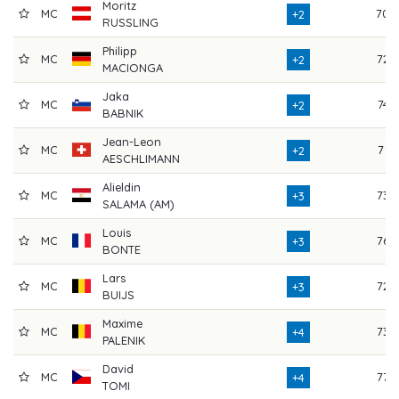
Moritz
MC
70
+2
RUSSLING
Philipp
MC
72
+2
MACIONGA
Jaka
MC
74
+2
BABNIK
Jean-Leon
MC
71
+2
AESCHLIMANN
Alieldin
MC
73
+3
SALAMA (AM)
Louis
MC
76
+3
BONTE
Lars
MC
72
+3
BUIJS
Maxime
MC
73
+4
PALENIK
David
MC
77
+4
TOMI