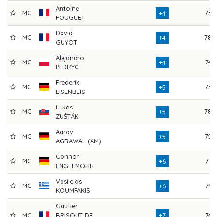
Antoine
MC
73
+4
POUGUET
David
MC
78
+4
GUYOT
Alejandro
MC
74
+4
PEDRYC
Frederik
MC
73
+5
EISENBEIS
Lukas
MC
78
+5
ZUŠTÁK
Aarav
MC
75
+5
AGRAWAL (AM)
Connor
MC
71
+6
ENGELMOHR
Vasileios
MC
74
+6
KOUMPAKIS
Gautier
MC
BRISOUT DE
+7
74