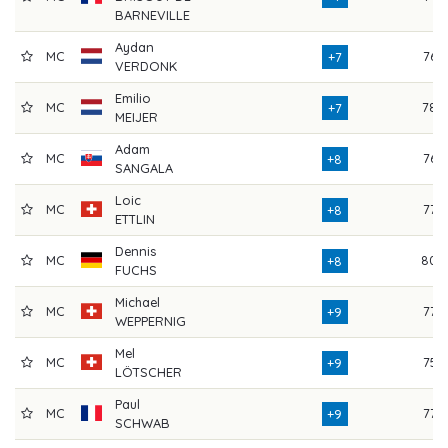
BARNEVILLE
Aydan
MC
76
+7
VERDONK
Emilio
MC
78
+7
MEIJER
Adam
MC
76
+8
SANGALA
Loic
MC
77
+8
ETTLIN
Dennis
MC
80
+8
FUCHS
Michael
MC
77
+9
WEPPERNIG
Mel
MC
75
+9
LÖTSCHER
Paul
MC
77
+9
SCHWAB