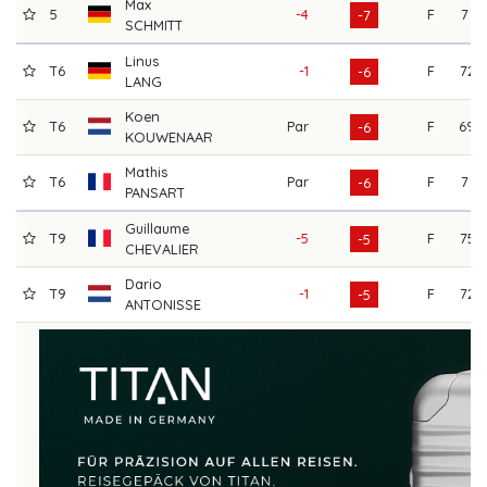
Max
5
-4
F
71
-7
SCHMITT
Linus
T6
-1
F
72
-6
LANG
Koen
T6
Par
F
69
-6
KOUWENAAR
Mathis
T6
Par
F
71
-6
PANSART
Guillaume
T9
-5
F
75
-5
CHEVALIER
Dario
T9
-1
F
72
-5
ANTONISSE