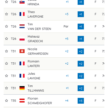
T26
+1
F
73
+1
HRINDA
Theo
T26
+3
F
72
+1
LAVERGNE
Tim
T26
Par
F
74
+1
VAN DER STEEN
Mateusz
T26
+5
F
73
+1
GRADECKI
Nicola
T31
+2
F
75
+2
GERHARDSEN
Romain
T31
+2
F
74
+2
LANTERI
Jules
T31
+1
F
74
+2
LAVIGNE
Tim
T31
+1
F
73
+2
TILLMANNS
Florian
T35
+4
F
74
+3
SCHWEIGHOFER