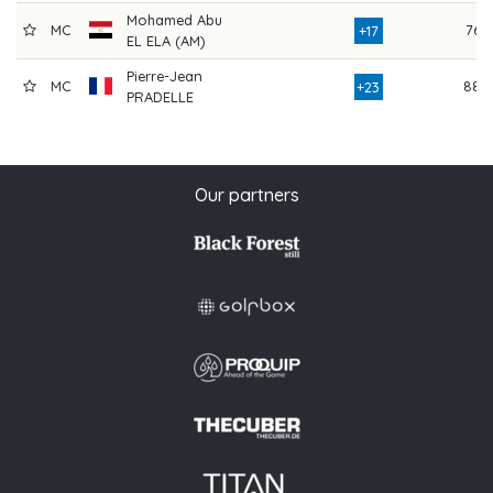
Mohamed Abu
MC
76
+17
EL ELA (AM)
Pierre-Jean
MC
88
+23
PRADELLE
Our partners