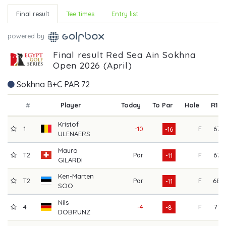
Final result
Tee times
Entry list
powered by
Final result Red Sea Ain Sokhna
Open 2026 (April)
Sokhna B+C PAR 72
#
Player
Today
To Par
Hole
R1
Kristof
1
-10
F
67
-16
ULENAERS
Mauro
T2
Par
F
67
-11
GILARDI
Ken-Marten
T2
Par
F
68
-11
SOO
Nils
4
-4
F
71
-8
DOBRUNZ