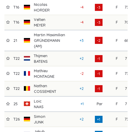
Nicolas
T16
-4
F
73
-3
HORDER
Velten
T16
-4
F
70
-3
MEYER
Martin Maximilian
21
GRÜNDEMANN
+3
-2
F
68
(AM)
Thijmen
T22
+2
F
71
-1
BATENS
Mathieu
T22
-2
F
73
-1
MONTAGNE
Nathan
T22
+2
F
71
-1
COSSEMENT
Loic
25
+1
Par
F
71
NAAS
Simon
T26
+2
F
73
+1
JUNK
Jakub