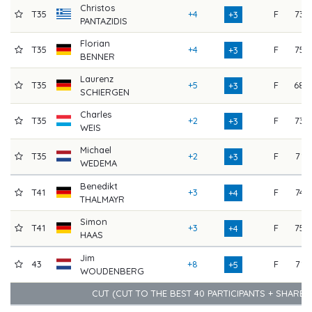
Christos
T35
+4
F
73
+3
PANTAZIDIS
Florian
T35
+4
F
75
+3
BENNER
Laurenz
T35
+5
F
68
+3
SCHIERGEN
Charles
T35
+2
F
73
+3
WEIS
Michael
T35
+2
F
71
+3
WEDEMA
Benedikt
T41
+3
F
74
+4
THALMAYR
Simon
T41
+3
F
75
+4
HAAS
Jim
43
+8
F
71
+5
WOUDENBERG
CUT (CUT TO THE BEST 40 PARTICIPANTS + SHARE