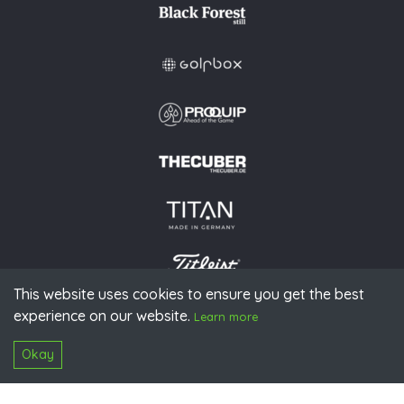
This website uses cookies to ensure you get the best
experience on our website.
© 2026 PGAoG
Learn more
Imprint
Privacy policy
Press
Downloads
Contact
S
Login
Okay