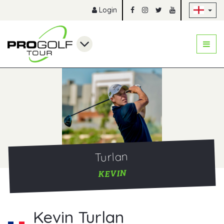
Sk
Login
Turlan
KEVIN
Kevin Turlan