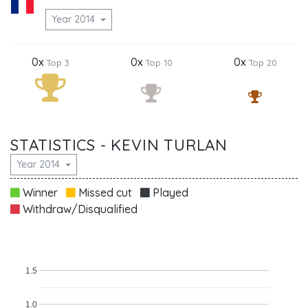
Year 2014
0x
0x
0x
Top 3
Top 10
Top 20
STATISTICS - KEVIN TURLAN
Year 2014
Winner
Missed cut
Played
Withdraw/Disqualified
1.5
1.0