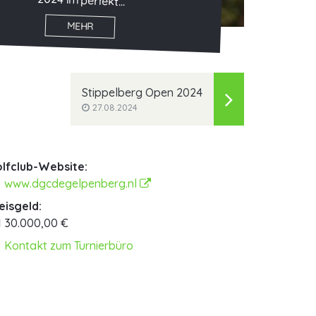
2024 im perfekt...
MEHR
Stippelberg Open 2024
27.08.2024
lfclub-Website:
www.dgcdegelpenberg.nl
eisgeld:
30.000,00 €
Kontakt zum Turnierbüro