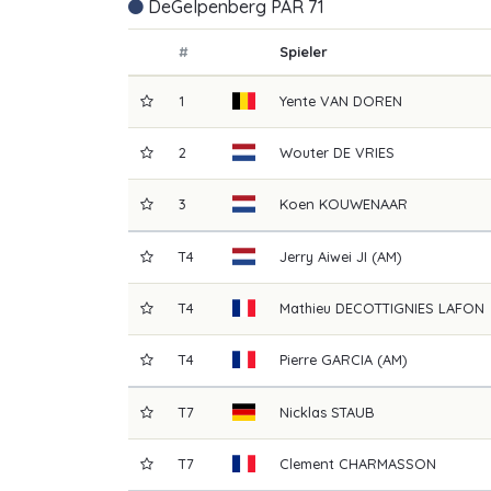
DeGelpenberg PAR 71
#
Spieler
1
Yente
VAN DOREN
2
Wouter
DE VRIES
3
Koen
KOUWENAAR
T4
Jerry Aiwei
JI (AM)
T4
Mathieu
DECOTTIGNIES LAFON
T4
Pierre
GARCIA (AM)
T7
Nicklas
STAUB
T7
Clement
CHARMASSON