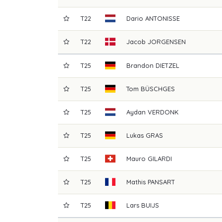
T22
Dario
ANTONISSE
T22
Jacob
JORGENSEN
T25
Brandon
DIETZEL
T25
Tom
BÜSCHGES
T25
Aydan
VERDONK
T25
Lukas
GRAS
T25
Mauro
GILARDI
T25
Mathis
PANSART
T25
Lars
BUIJS