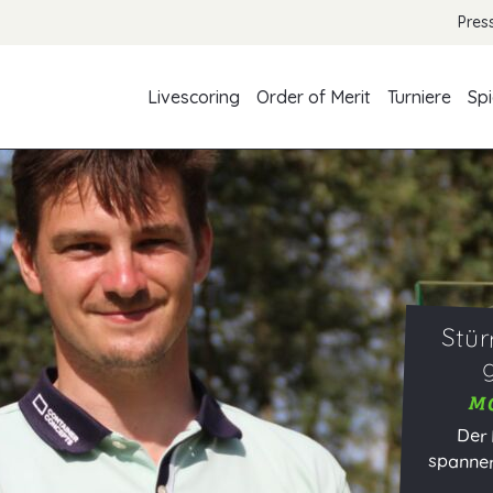
Pres
Livescoring
Order of Merit
Turniere
Spi
Stür
MO
Der 
span