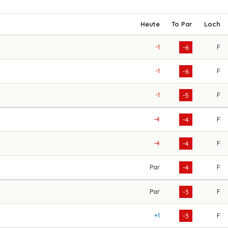
Heute
To Par
Loch
-1
F
-6
-1
F
-6
-1
F
-5
-4
F
-4
-4
F
-4
Par
F
-4
Par
F
-3
+1
F
-3