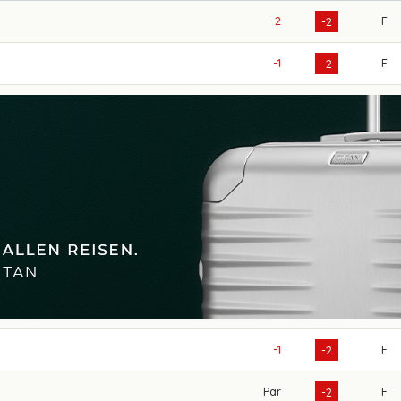
-2
F
-2
-1
F
-2
-1
F
-2
Par
F
-2