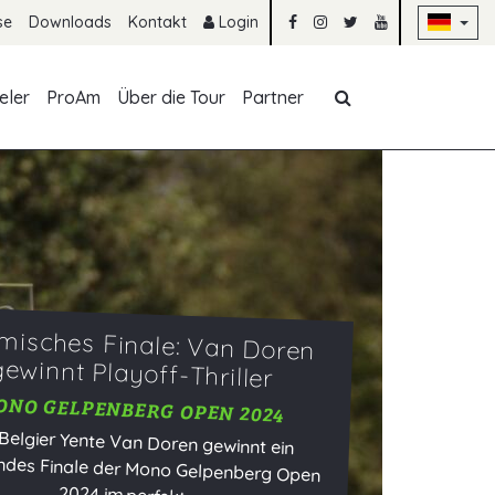
Na
se
Downloads
Kontakt
Login
Navigation übe
eler
ProAm
Über die Tour
Partner
misches Finale: Van Doren
gewinnt Playoff-Thriller
NO GELPENBERG OPEN 2024
Belgier Yente Van Doren gewinnt ein
nendes Finale der Mono Gelpenberg Open