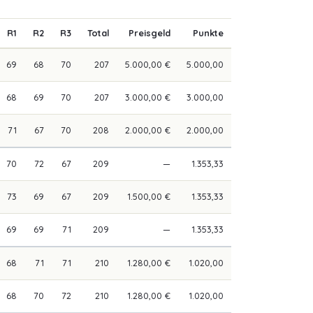
R1
R2
R3
Total
Preisgeld
Punkte
69
68
70
207
5.000,00 €
5.000,00
68
69
70
207
3.000,00 €
3.000,00
71
67
70
208
2.000,00 €
2.000,00
70
72
67
209
—
1.353,33
73
69
67
209
1.500,00 €
1.353,33
69
69
71
209
—
1.353,33
68
71
71
210
1.280,00 €
1.020,00
68
70
72
210
1.280,00 €
1.020,00