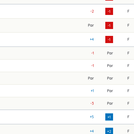
-2
F
-1
Par
F
-1
+4
F
-1
-1
Par
F
-1
Par
F
Par
Par
F
+1
Par
F
-3
Par
F
+5
F
+1
+4
F
+2