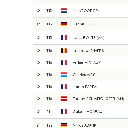
T13
Mike
TOOROP
T13
Dennis
FUCHS
T13
Louis
BONTE (AM)
T16
Kristof
ULENAERS
T16
Arthur
MICHAUX
T16
Charles
WEIS
T16
Martin
FARFAL
T16
Florian
SCHWEIGHOFER (AM)
21
Galaad
HOARAU
T22
Niklas
ADANK