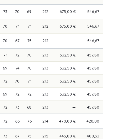
73
70
69
212
675,00 €
546,67
70
71
71
212
675,00 €
546,67
70
67
75
212
—
546,67
71
72
70
213
532,50 €
457,80
69
74
70
213
532,50 €
457,80
72
70
71
213
532,50 €
457,80
69
72
72
213
532,50 €
457,80
72
73
68
213
—
457,80
72
66
76
214
470,00 €
420,00
73
67
75
215
443,00 €
400,33