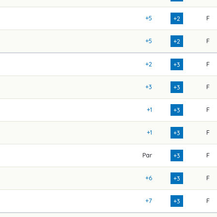
+5
F
+2
+5
F
+2
+2
F
+3
+3
F
+3
+1
F
+3
+1
F
+3
Par
F
+3
+6
F
+3
+7
F
+3