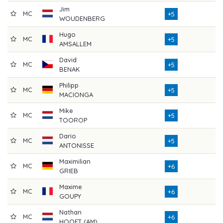
Jim
MC
7
+5
WOUDENBERG
Hugo
MC
7
+5
AMSALLEM
David
MC
7
+5
BENAK
Philipp
MC
7
+5
MACIONGA
Mike
MC
7
+5
TOOROP
Dario
MC
8
+5
ANTONISSE
Maximilian
MC
7
+6
GRIEB
Maxime
MC
7
+6
GOUPY
Nathan
MC
7
+6
HOOFT (AM)