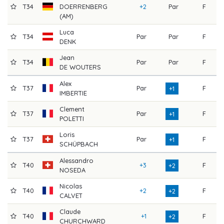
T34
DOERRENBERG
+2
Par
F
6
(AM)
Luca
T34
Par
Par
F
6
DENK
Jean
T34
Par
Par
F
6
DE WOUTERS
Alex
T37
Par
F
6
+1
IMBERTIE
Clement
T37
Par
F
7
+1
POLETTI
Loris
T37
Par
F
6
+1
SCHÜPBACH
Alessandro
T40
+3
F
6
+2
NOSEDA
Nicolas
T40
+2
F
7
+2
CALVET
Claude
T40
+1
F
6
+2
CHURCHWARD