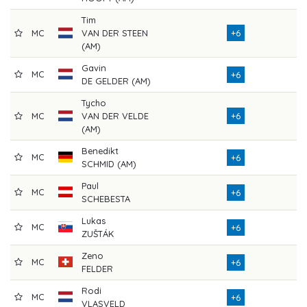
Tim
MC
VAN DER STEEN
+6
7
(AM)
Gavin
MC
7
+6
DE GELDER (AM)
Tycho
MC
VAN DER VELDE
+6
7
(AM)
Benedikt
MC
7
+6
SCHMID (AM)
Paul
MC
7
+6
SCHEBESTA
Lukas
MC
7
+6
ZUŠTÁK
Zeno
MC
7
+6
FELDER
Rodi
MC
7
+6
VLASVELD