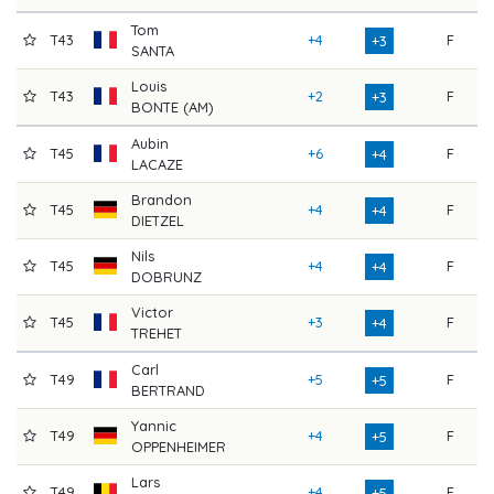
Tom
T43
+4
F
7
+3
SANTA
Louis
T43
+2
F
6
+3
BONTE (AM)
Aubin
T45
+6
F
6
+4
LACAZE
Brandon
T45
+4
F
7
+4
DIETZEL
Nils
T45
+4
F
7
+4
DOBRUNZ
Victor
T45
+3
F
7
+4
TREHET
Carl
T49
+5
F
6
+5
BERTRAND
Yannic
T49
+4
F
7
+5
OPPENHEIMER
Lars
T49
+4
F
7
+5