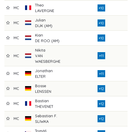
Theo
MC
7
+10
LAVERGNE
Julian
MC
7
+10
DIJK (AM)
Kian
MC
7
+10
DE ROO (AM)
Nikita
MC
VAN
+11
7
WAESBERGHE
Jonathan
MC
7
+11
ELTER
Bosse
MC
7
+12
LENSSEN
Bastian
MC
7
+12
THEVENET
Sebastian F.
MC
7
+12
SLIWKA
Tomáš