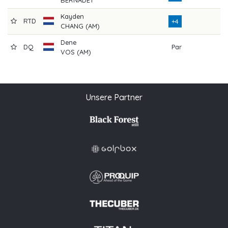
BERNADET
Kayden
RTD
3
+4
CHANG (AM)
Dene
DQ
Par
VOS (AM)
Unsere Partner