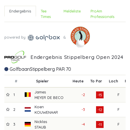
Endergebnis
Tee
Meldeliste
ProAm
Times
Professionals
powered by
&
Endergebnis Stippelberg Open 2024
GolfbaanStippelberg PAR 70
#
Spieler
Heute
To Par
Loch
R1
James
1
-2
F
6
-15
MEYER DE BECO
Koen
2
-3
F
6
-12
KOUWENAAR
Nicklas
3
-4
F
6
-11
STAUB