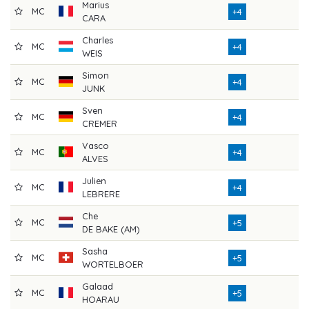
Marius
MC
7
+4
CARA
Charles
MC
7
+4
WEIS
Simon
MC
7
+4
JUNK
Sven
MC
7
+4
CREMER
Vasco
MC
7
+4
ALVES
Julien
MC
7
+4
LEBRERE
Che
MC
7
+5
DE BAKE (AM)
Sasha
MC
7
+5
WORTELBOER
Galaad
MC
7
+5
HOARAU