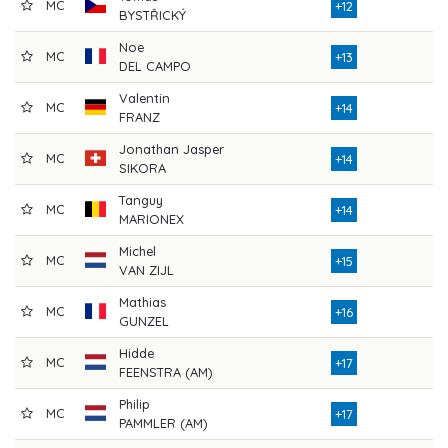
MC
7
+12
BYSTŘICKÝ
Noe
MC
7
+13
DEL CAMPO
Valentin
MC
7
+14
FRANZ
Jonathan Jasper
MC
7
+14
SIKORA
Tanguy
MC
7
+14
MARIONEX
Michel
MC
7
+15
VAN ZIJL
Mathias
MC
7
+16
GUNZEL
Hidde
MC
7
+17
FEENSTRA (AM)
Philip
MC
7
+17
PAMMLER (AM)