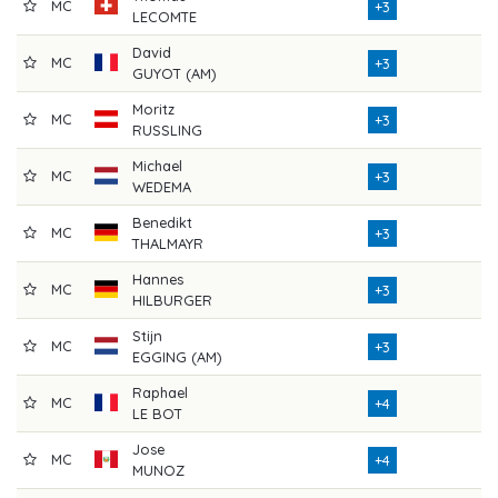
MC
7
+3
LECOMTE
David
MC
7
+3
GUYOT (AM)
Moritz
MC
7
+3
RUSSLING
Michael
MC
7
+3
WEDEMA
Benedikt
MC
7
+3
THALMAYR
Hannes
MC
7
+3
HILBURGER
Stijn
MC
7
+3
EGGING (AM)
Raphael
MC
7
+4
LE BOT
Jose
MC
7
+4
MUNOZ