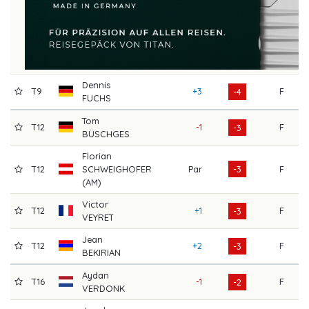
Dennis
T9
+3
F
6
-4
FUCHS
Tom
T12
-1
F
6
-3
BÜSCHGES
Florian
T12
SCHWEIGHOFER
Par
-3
F
6
(AM)
Victor
T12
+1
F
6
-3
VEYRET
Jean
T12
+2
F
6
-3
BEKIRIAN
Aydan
T16
-1
F
6
-2
VERDONK