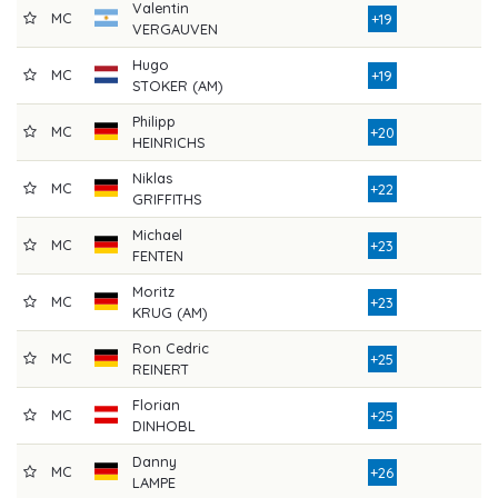
Valentin
MC
7
+19
VERGAUVEN
Hugo
MC
8
+19
STOKER (AM)
Philipp
MC
8
+20
HEINRICHS
Niklas
MC
8
+22
GRIFFITHS
Michael
MC
8
+23
FENTEN
Moritz
MC
8
+23
KRUG (AM)
Ron Cedric
MC
8
+25
REINERT
Florian
MC
8
+25
DINHOBL
Danny
MC
8
+26
LAMPE