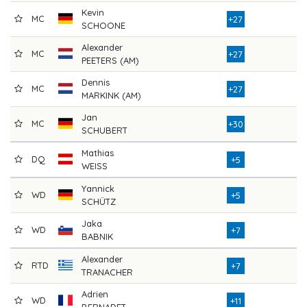
Kevin
MC
8
+27
SCHOONE
Alexander
MC
8
+27
PEETERS (AM)
Dennis
MC
8
+27
MARKINK (AM)
Jan
MC
8
+30
SCHUBERT
Mathias
DQ
7
+5
WEISS
Yannick
WD
7
+5
SCHÜTZ
Jaka
WD
7
+7
BABNIK
Alexander
RTD
7
+7
TRANACHER
Adrien
WD
8
+11