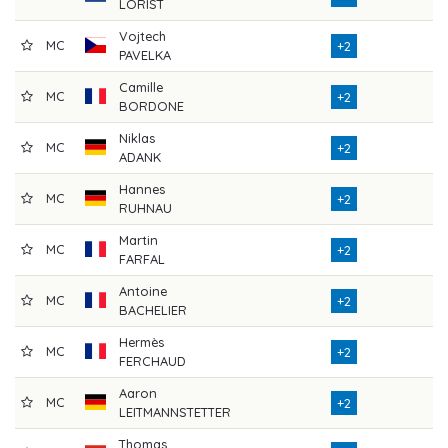
LORIST
Vojtech
MC
7
+2
PAVELKA
Camille
MC
7
+2
BORDONE
Niklas
MC
7
+2
ADANK
Hannes
MC
7
+2
RUHNAU
Martin
MC
6
+2
FARFAL
Antoine
MC
7
+2
BACHELIER
Hermès
MC
7
+2
FERCHAUD
Aaron
MC
7
+2
LEITMANNSTETTER
Thomas