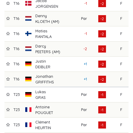
Jacob
T16
-1
F
6
-2
JORGENSEN
Denny
T16
Par
F
6
-2
KLOETH (AM)
Matias
T16
-1
F
7
-2
RANTALA
Darcy
T16
-2
F
7
-2
PEETERS (AM)
Justin
T16
+1
F
7
-2
DEIBLER
Jonathan
T16
+1
F
7
-2
GRIFFITHS
Lukas
T23
Par
F
7
-1
GRAS
Antoine
T23
Par
F
6
-1
POUGUET
Clément
T23
Par
F
7
-1
HEURTIN