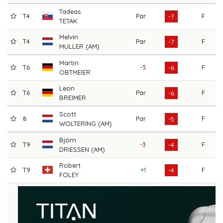
Tadeas
T4
Par
F
6
-7
TETAK
Melvin
T4
Par
F
7
-7
MULLER (AM)
Martin
T6
-3
F
6
-6
OBTMEIER
Leon
T6
Par
F
6
-6
BREIMER
Scott
8
Par
F
6
-5
WOLTERING (AM)
Björn
T9
-3
F
6
-4
DRIESSEN (AM)
Robert
T9
+1
F
6
-4
FOLEY