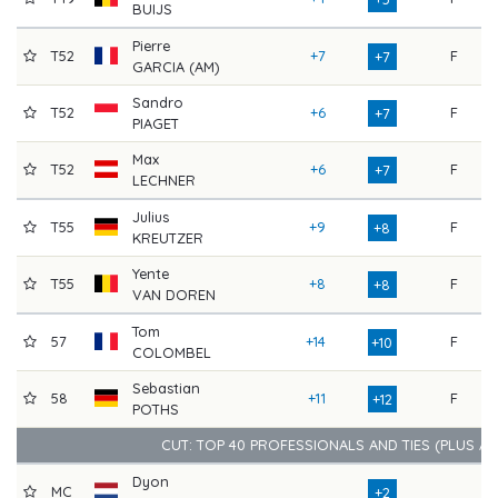
BUIJS
Pierre
T52
+7
F
7
+7
GARCIA (AM)
Sandro
T52
+6
F
7
+7
PIAGET
Max
T52
+6
F
7
+7
LECHNER
Julius
T55
+9
F
6
+8
KREUTZER
Yente
T55
+8
F
7
+8
VAN DOREN
Tom
57
+14
F
6
+10
COLOMBEL
Sebastian
58
+11
F
7
+12
POTHS
CUT: TOP 40 PROFESSIONALS AND TIES (PLUS A
Dyon
MC
7
+2