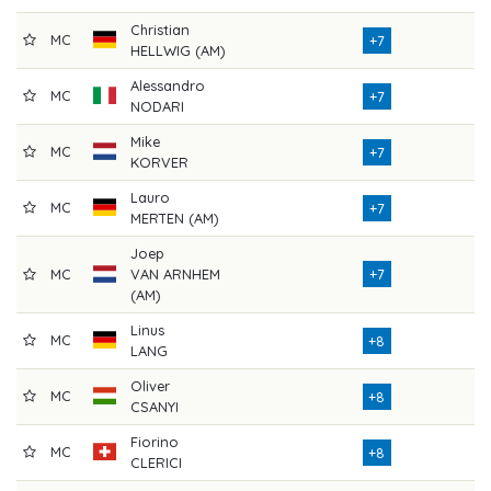
Christian
MC
6
+7
HELLWIG (AM)
Alessandro
MC
7
+7
NODARI
Mike
MC
7
+7
KORVER
Lauro
MC
7
+7
MERTEN (AM)
Joep
MC
VAN ARNHEM
+7
7
(AM)
Linus
MC
7
+8
LANG
Oliver
MC
7
+8
CSANYI
Fiorino
MC
7
+8
CLERICI