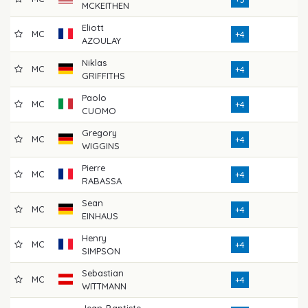
MCKEITHEN
Eliott
MC
7
+4
AZOULAY
Niklas
MC
7
+4
GRIFFITHS
Paolo
MC
7
+4
CUOMO
Gregory
MC
7
+4
WIGGINS
Pierre
MC
7
+4
RABASSA
Sean
MC
7
+4
EINHAUS
Henry
MC
7
+4
SIMPSON
Sebastian
MC
7
+4
WITTMANN
Jean-Baptiste