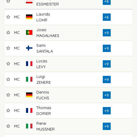
7
+8
ESSMEISTER
Laurids
MC
7
+8
LOHR
Joao
MC
7
+9
MAGALHAES
Sami
MC
7
+9
SANTALA
Lucas
MC
7
+9
LEVY
Luigi
MC
7
+9
ZENERE
Dennis
MC
7
+9
FUCHS
Thomas
MC
7
+9
DORIER
Rene
MC
7
+9
MUSSNER