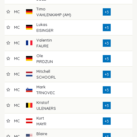
Timo
MC
7
+3
VAHLENKAMP (AM)
Lukas
MC
7
+3
EISINGER
Valentin
MC
7
+3
FAURE
Ole
MC
7
+3
PIRDZUN
Mitchell
MC
7
+3
SCHOORL
Mark
MC
7
+3
TRNOVEC
Kristof
MC
7
+3
ULENAERS
Kurt
MC
7
+3
MAYR
Blaire
MC
7
+3