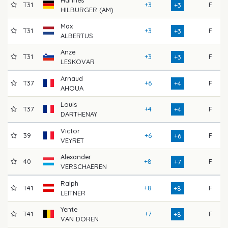
T31
+3
F
7
+3
HILBURGER (AM)
Max
T31
+3
F
7
+3
ALBERTUS
Anze
T31
+3
F
7
+3
LESKOVAR
Arnaud
T37
+6
F
6
+4
AHOUA
Louis
T37
+4
F
7
+4
DARTHENAY
Victor
39
+6
F
7
+6
VEYRET
Alexander
40
+8
F
6
+7
VERSCHAEREN
Ralph
T41
+8
F
7
+8
LEITNER
Yente
T41
+7
F
7
+8
VAN DOREN