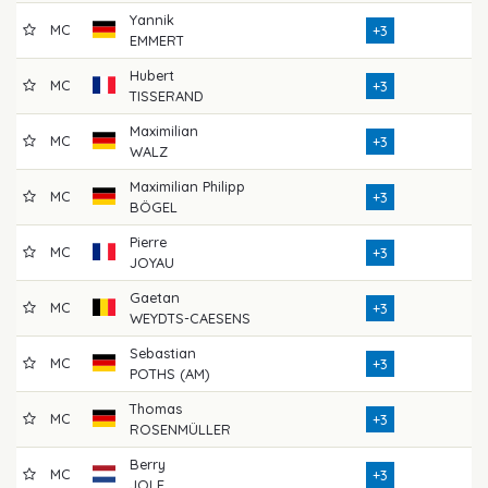
Yannik
MC
7
+3
EMMERT
Hubert
MC
7
+3
TISSERAND
Maximilian
MC
7
+3
WALZ
Maximilian Philipp
MC
7
+3
BÖGEL
Pierre
MC
7
+3
JOYAU
Gaetan
MC
7
+3
WEYDTS-CAESENS
Sebastian
MC
7
+3
POTHS (AM)
Thomas
MC
7
+3
ROSENMÜLLER
Berry
MC
7
+3
JOLE