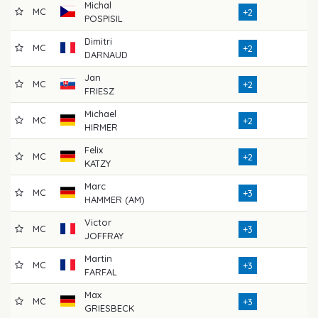
Michal
MC
7
+2
POSPISIL
Dimitri
MC
7
+2
DARNAUD
Jan
MC
7
+2
FRIESZ
Michael
MC
7
+2
HIRMER
Felix
MC
7
+2
KATZY
Marc
MC
7
+3
HAMMER (AM)
Victor
MC
7
+3
JOFFRAY
Martin
MC
7
+3
FARFAL
Max
MC
7
+3
GRIESBECK