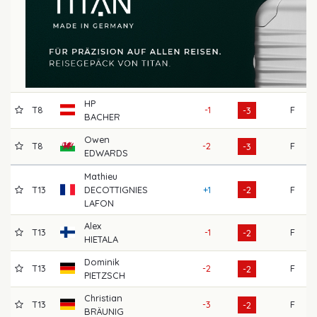
HP
T8
-1
F
6
-3
BACHER
Owen
T8
-2
F
6
-3
EDWARDS
Mathieu
T13
DECOTTIGNIES
+1
-2
F
6
LAFON
Alex
T13
-1
F
6
-2
HIETALA
Dominik
T13
-2
F
7
-2
PIETZSCH
Christian
T13
-3
F
7
-2
BRÄUNIG