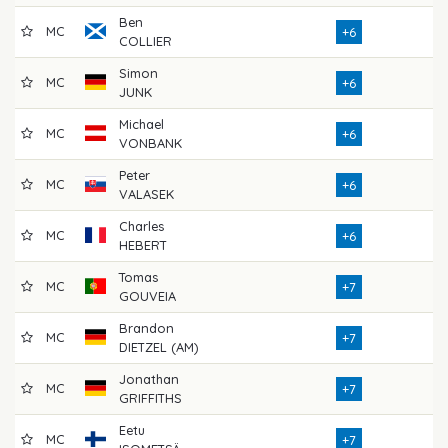
Ben
MC
7
+6
COLLIER
Simon
MC
7
+6
JUNK
Michael
MC
7
+6
VONBANK
Peter
MC
7
+6
VALASEK
Charles
MC
7
+6
HEBERT
Tomas
MC
7
+7
GOUVEIA
Brandon
MC
7
+7
DIETZEL (AM)
Jonathan
MC
7
+7
GRIFFITHS
Eetu
MC
7
+7