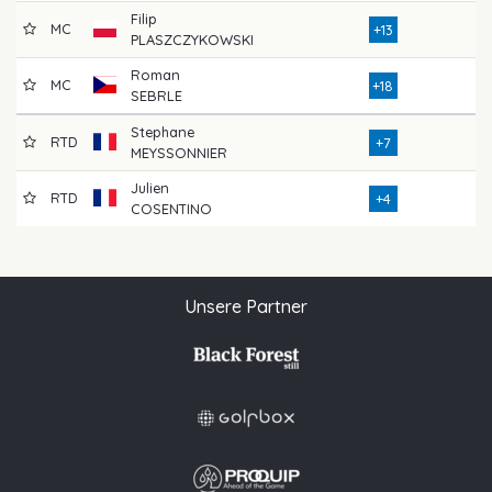
Filip
MC
8
+13
PLASZCZYKOWSKI
Roman
MC
8
+18
SEBRLE
Stephane
RTD
4
+7
MEYSSONNIER
Julien
RTD
3
+4
COSENTINO
Unsere Partner