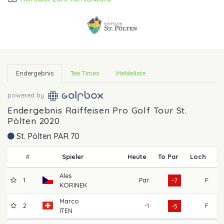
Endergebnis
Tee Times
Meldeliste
powered by
Endergebnis Raiffeisen Pro Golf Tour St.
Pölten 2020
St. Pölten PAR 70
#
Spieler
Heute
To Par
Loch
R
Ales
1
Par
F
6
-7
KORINEK
Marco
2
-1
F
6
-5
ITEN