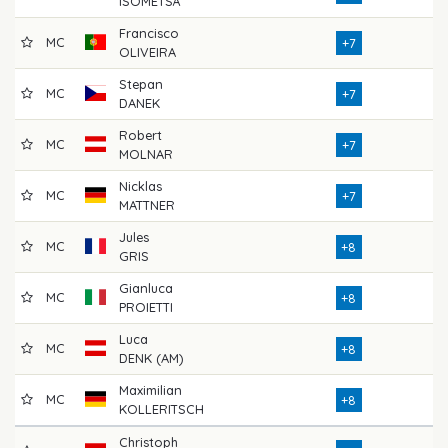
ISOMETSÄ
Francisco
MC
7
+7
OLIVEIRA
Stepan
MC
7
+7
DANEK
Robert
MC
7
+7
MOLNAR
Nicklas
MC
7
+7
MATTNER
Jules
MC
7
+8
GRIS
Gianluca
MC
7
+8
PROIETTI
Luca
MC
7
+8
DENK (AM)
Maximilian
MC
7
+8
KOLLERITSCH
Christoph