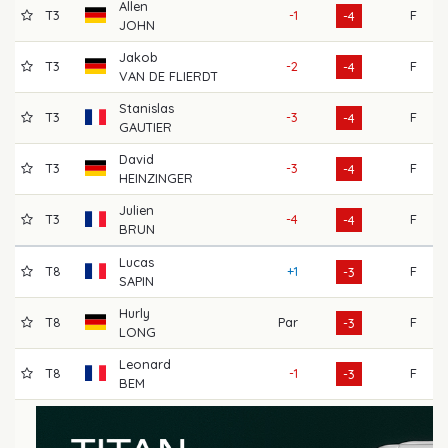
Allen
T3
-1
F
6
-4
JOHN
Jakob
T3
-2
F
6
-4
VAN DE FLIERDT
Stanislas
T3
-3
F
6
-4
GAUTIER
David
T3
-3
F
6
-4
HEINZINGER
Julien
T3
-4
F
7
-4
BRUN
Lucas
T8
+1
F
6
-3
SAPIN
Hurly
T8
Par
F
6
-3
LONG
Leonard
T8
-1
F
6
-3
BEM