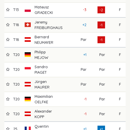
Mateusz
T13
-3
F
7
-2
GRADECKI
Jeremy
T18
+2
F
6
-1
FREIBURGHAUS
Bernard
T18
Par
F
6
-1
NEUMAYER
Philipp
T20
+1
Par
F
6
MEJOW
Sandro
T20
Par
Par
F
7
PIAGET
Jürgen
T20
Par
Par
F
7
MAURER
Maximilian
T20
-1
Par
F
7
OELFKE
Alexander
T20
-1
Par
F
7
KOPP
Quentin
25
+1
F
7
+1