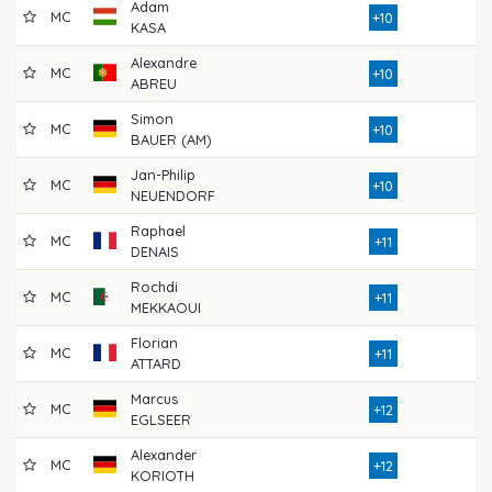
Adam
MC
8
+10
KASA
Alexandre
MC
8
+10
ABREU
Simon
MC
8
+10
BAUER (AM)
Jan-Philip
MC
8
+10
NEUENDORF
Raphael
MC
8
+11
DENAIS
Rochdi
MC
8
+11
MEKKAOUI
Florian
MC
8
+11
ATTARD
Marcus
MC
8
+12
EGLSEER
Alexander
MC
8
+12
KORIOTH