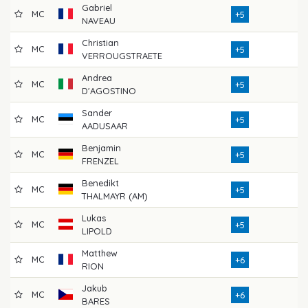
Gabriel
MC
7
+5
NAVEAU
Christian
MC
7
+5
VERROUGSTRAETE
Andrea
MC
7
+5
D'AGOSTINO
Sander
MC
7
+5
AADUSAAR
Benjamin
MC
7
+5
FRENZEL
Benedikt
MC
7
+5
THALMAYR (AM)
Lukas
MC
7
+5
LIPOLD
Matthew
MC
7
+6
RION
Jakub
MC
7
+6
BARES