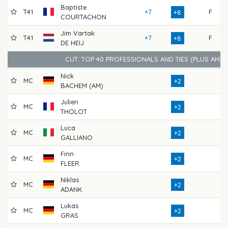
Baptiste
T41
+7
F
7
+8
COURTACHON
Jim Vartak
T41
+7
F
7
+8
DE HEIJ
CUT: TOP 40 PROFESSIONALS AND TIES (PLUS AMAT
Nick
MC
7
+2
BACHEM (AM)
Julien
MC
7
+2
THOLOT
Luca
MC
7
+2
GALLIANO
Finn
MC
7
+2
FLEER
Niklas
MC
7
+2
ADANK
Lukas
MC
7
+2
GRAS