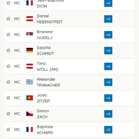
MC
7
+4
DION
Daniel
MC
7
+4
HEBENSTREIT
Branimir
MC
7
+4
GUDELJ
Sascha
MC
7
+4
SCHMIDT
Timo
MC
7
+4
WÖLL (AM)
Alexander
MC
7
+4
TRANACHER
Joao
MC
7
+4
ZITZER
Simon
MC
7
+4
ZACH
Baptiste
MC
7
+5
ACHARD