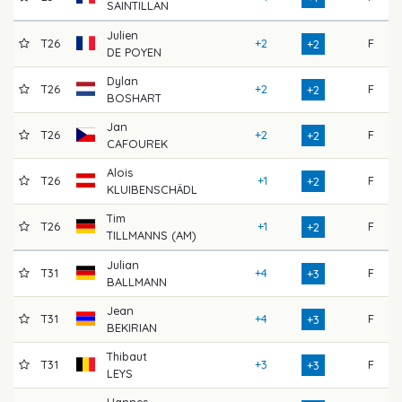
SAINTILLAN
Julien
T26
+2
F
7
+2
DE POYEN
Dylan
T26
+2
F
7
+2
BOSHART
Jan
T26
+2
F
7
+2
CAFOUREK
Alois
T26
+1
F
7
+2
KLUIBENSCHÄDL
Tim
T26
+1
F
7
+2
TILLMANNS (AM)
Julian
T31
+4
F
6
+3
BALLMANN
Jean
T31
+4
F
6
+3
BEKIRIAN
Thibaut
T31
+3
F
7
+3
LEYS
Hannes