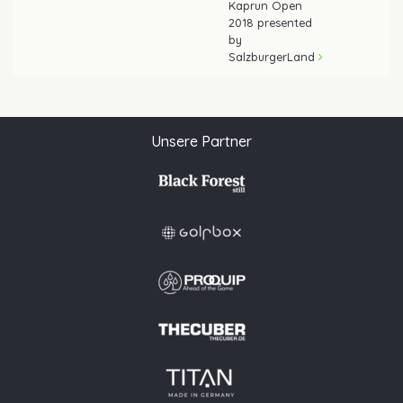
Kaprun Open
2018 presented
by
SalzburgerLand
Unsere Partner