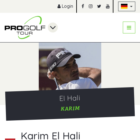
Na
Login
El Hali
KARIM
Karim El Hali