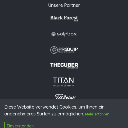
Unsere Partner
Diese Website verwendet Cookies, um Ihnen ein
angenehmeres Surfen zu ermöglichen.
© 2026 PGAoG
Mehr erfahren
Impressum
Datenschutz
Presse
Downloads
Kontakt
N
Login
Einverstanden