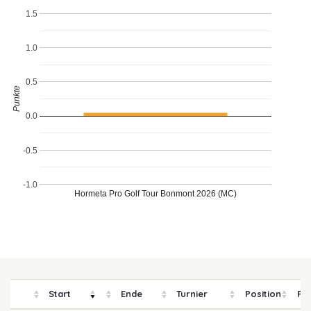
1.5
1.0
0.5
Punkte
0.0
-0.5
-1.0
Hormeta Pro Golf Tour Bonmont 2026 (MC)
Start
Ende
Turnier
Position
Pre