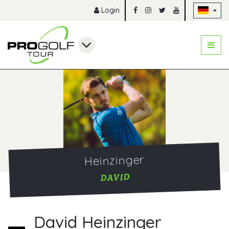
Na
Login
Heinzinger
DAVID
David Heinzinger